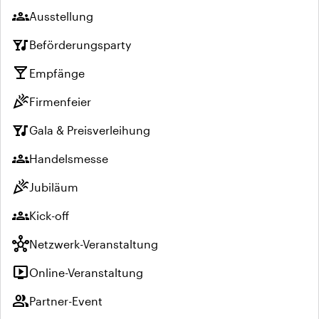
groups
Ausstellung
nightlife
Beförderungsparty
local_bar
Empfänge
celebration
Firmenfeier
nightlife
Gala & Preisverleihung
groups
Handelsmesse
celebration
Jubiläum
groups
Kick-off
hub
Netzwerk-Veranstaltung
live_tv
Online-Veranstaltung
group
Partner-Event