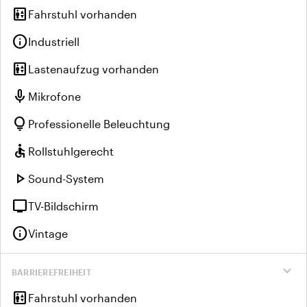
elevator
Fahrstuhl vorhanden
info
Industriell
elevator
Lastenaufzug vorhanden
mic
Mikrofone
lightbulb
Professionelle Beleuchtung
accessible
Rollstuhlgerecht
play_arrow
Sound-System
tv
TV-Bildschirm
info
Vintage
expand_more
BARRIEREFREIHEIT
elevator
Fahrstuhl vorhanden