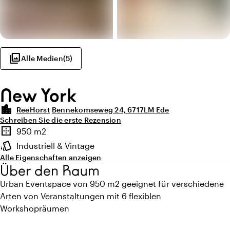
photo_library
Alle Medien
(
5
)
New York
location_city
ReeHorst
Bennekomseweg 24, 6717LM Ede
Schreiben Sie die erste Rezension
Highlights
border_outer
950 m2
Fläche
style
Industriell & Vintage
Ambiente
Alle Eigenschaften anzeigen
Über den Raum
Urban Eventspace von 950 m2 geeignet für verschiedene
Arten von Veranstaltungen mit 6 flexiblen
Workshopräumen