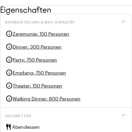
Eigenschaften
expand_more
RAUMAUFTEILUNG & MAX. KAPAZITÄT
info
Zeremonie
:
150 Personen
info
Dinner
:
300 Personen
info
Party
:
750 Personen
info
Empfang
:
750 Personen
info
Theater
:
150 Personen
info
Walking Dinner
:
600 Personen
expand_more
GEEIGNET FÜR
restaurant
Abendessen