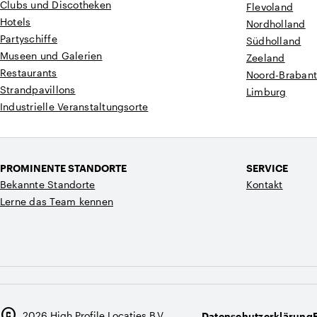
Clubs und Discotheken
Flevoland
Hotels
Nordholland
Partyschiffe
Südholland
Museen und Galerien
Zeeland
Restaurants
Noord-Braban
Strandpavillons
Limburg
Industrielle Veranstaltungsorte
PROMINENTE STANDORTE
SERVICE
Bekannte Standorte
Kontakt
Lerne das Team kennen
copyright
2026
High Profile Locaties B.V.
Datenschutzerklärung