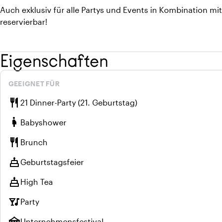
Auch exklusiv für alle Partys und Events in Kombination mi
reservierbar!
Eigenschaften
GEEIGNET FÜR
restaurant
21 Dinner-Party (21. Geburtstag)
pregnant_woman
Babyshower
restaurant
Brunch
cake
Geburtstagsfeier
cake
High Tea
nightlife
Party
festival
Unternehmensfestival