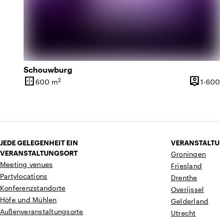
Schouwburg
border_outer
person_pin
2
600 m
1-600
Oberfläche
Kapazitä
JEDE GELEGENHEIT EIN
VERANSTALTU
VERANSTALTUNGSORT
Groningen
Meeting venues
Friesland
Partylocations
Drenthe
Konferenzstandorte
Overijssel
Höfe und Mühlen
Gelderland
Außenveranstaltungsorte
Utrecht