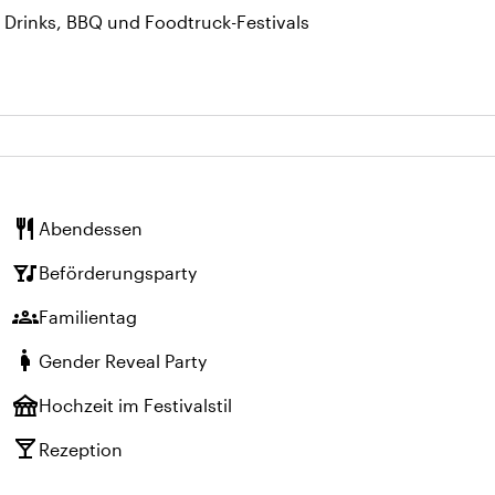
t Drinks, BBQ und Foodtruck-Festivals
restaurant
Abendessen
nightlife
Beförderungsparty
groups
Familientag
pregnant_woman
Gender Reveal Party
festival
Hochzeit im Festivalstil
local_bar
Rezeption