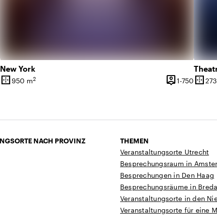
New York
Theat
border_outer
person_pin
border_outer
2
1 bis 600 Personen
1 bis 7
950 m
1-750
273
t
Oberfläche
Kapazität
Oberf
NGSORTE NACH PROVINZ
THEMEN
Veranstaltungsorte Utrecht
Besprechungsraum in Amste
Besprechungen in Den Haag
Besprechungsräume in Bred
Veranstaltungsorte in den Ni
Veranstaltungsorte für eine 