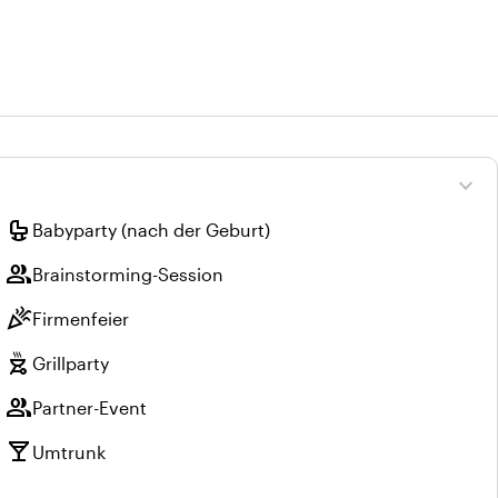
expand_more
crib
Babyparty (nach der Geburt)
group
Brainstorming-Session
celebration
Firmenfeier
outdoor_grill
Grillparty
group
Partner-Event
local_bar
Umtrunk