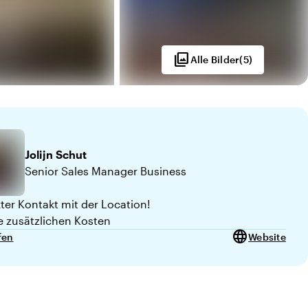
photo_library
Alle Bilder
(
5
)
Jolijn
Schut
Senior Sales Manager Business
kter Kontakt mit der Location!
e zusätzlichen Kosten
language
fen
Website