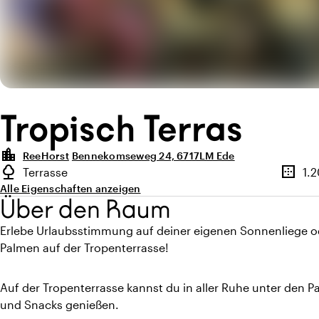
Tropisch Terras
location_city
ReeHorst
Bennekomseweg 24, 6717LM Ede
Highlights
nature
border_outer
Terrasse
1.
Art des Außenbereichs
Fläche
Alle Eigenschaften anzeigen
Über den Raum
Erlebe Urlaubsstimmung auf deiner eigenen Sonnenliege 
Palmen auf der Tropenterrasse!
Auf der Tropenterrasse kannst du in aller Ruhe unter den P
und Snacks genießen.