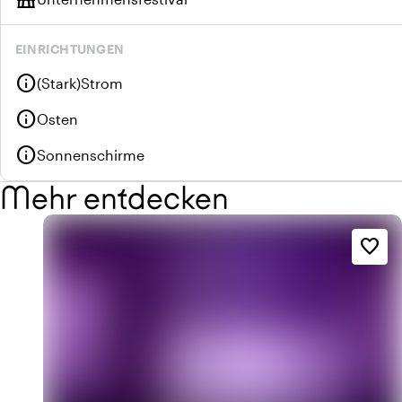
EINRICHTUNGEN
info
(Stark)Strom
info
Osten
info
Sonnenschirme
Mehr entdecken
favorite_border