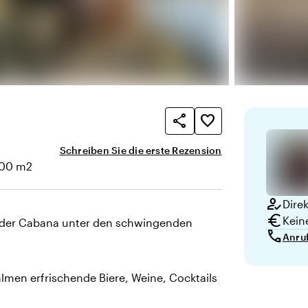
share
favorite_border
Schreiben Sie die erste Rezension
200 m2
how_to_reg
Dire
euro
Kein
oder Cabana unter den schwingenden
call
Anru
almen erfrischende Biere, Weine, Cocktails