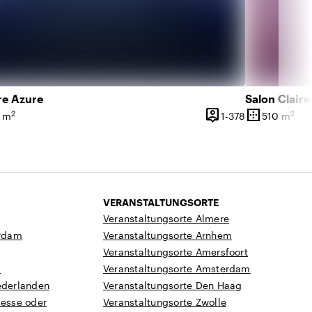
re Azure
Salon Claire
person_pin
border_outer
2
2
50 Personen
1 bis 378 Pers
 m
1-378
510 m
läche
Kapazität
Oberfläche
VERANSTALTUNGSORTE
Veranstaltungsorte Almere
rdam
Veranstaltungsorte Arnhem
Veranstaltungsorte Amersfoort
a
Veranstaltungsorte Amsterdam
ederlanden
Veranstaltungsorte Den Haag
Messe oder
Veranstaltungsorte Zwolle