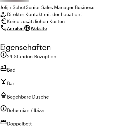
Jolijn
Schut
Senior Sales Manager Business
how_to_reg
Direkter Kontakt mit der Location!
euro
Keine zusätzlichen Kosten
call
language
Anrufen
Website
Eigenschaften
info
24-Stunden-Rezeption
bathtub
Bad
local_bar
Bar
shower
Begehbare Dusche
info
Bohemian / Ibiza
bed
Doppelbett