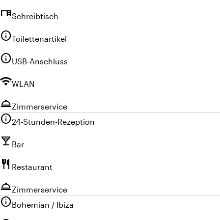
desk
Schreibtisch
info
Toilettenartikel
info
USB-Anschluss
wifi
WLAN
room_service
Zimmerservice
info
24-Stunden-Rezeption
local_bar
Bar
restaurant
Restaurant
room_service
Zimmerservice
info
Bohemian / Ibiza