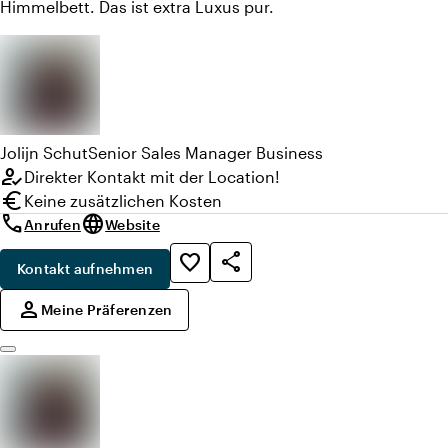
Himmelbett. Das ist extra Luxus pur.
Jolijn
Schut
Senior Sales Manager Business
how_to_reg
Direkter Kontakt mit der Location!
euro
Keine zusätzlichen Kosten
call
language
Anrufen
Website
share
favorite_border
Kontakt aufnehmen
,
person
Meine Präferenzen