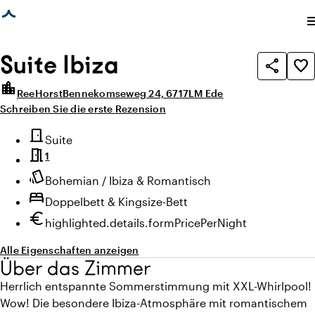
eite geladen
photo_library
photo_library
Alle Bilder
(
3
)
Alle Medien
(
3
)
me
Suite Ibiza
share
favorite_border
location_city
ReeHorst
Bennekomseweg 24, 6717LM Ede
Schreiben Sie die erste Rezension
Highlights
door_front
Zimmertyp
Suite
meeting_room
1
style
Ambiente
Bohemian / Ibiza & Romantisch
bed
Doppelbett & Kingsize-Bett
euro
Mindestpreis
highlighted.details.formPricePerNight
Alle Eigenschaften anzeigen
Über das Zimmer
Herrlich entspannte Sommerstimmung mit XXL-Whirlpool!
Wow! Die besondere Ibiza-Atmosphäre mit romantischem