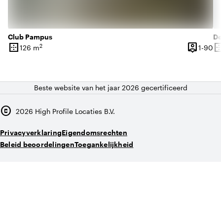
Club Pampus
D
border_outer
person_pin
border_o
2
1 
126 m
1-90
Oppervlakte
Capacitei
Op
Beste website van het jaar 2026 gecertificeerd
copyright
2026
High Profile Locaties B.V.
Privacyverklaring
Eigendomsrechten
Beleid beoordelingen
Toegankelijkheid