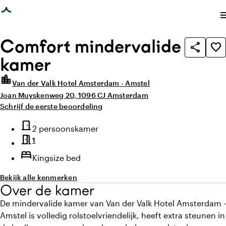
agina geladen
photo_library
photo_library
Alle foto's
(
4
)
Alle media
(
4
)
me
Comfort mindervalide
share
favorite_border
kamer
location_city
Van der Valk Hotel Amsterdam - Amstel
Joan Muyskenweg 20, 1096 CJ Amsterdam
Schrijf de eerste beoordeling
Highlights
door_front
Type kamer
2 persoonskamer
meeting_room
1
bed
Kingsize bed
Bekijk alle kenmerken
Over de kamer
De mindervalide kamer van Van der Valk Hotel Amsterdam -
Amstel is volledig rolstoelvriendelijk, heeft extra steunen in