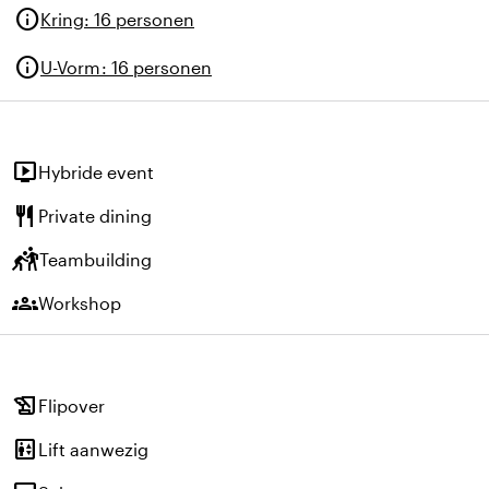
info
Kring
:
16 personen
info
U-Vorm
:
16 personen
live_tv
Hybride event
restaurant
Private dining
sports_kabaddi
Teambuilding
groups
Workshop
history_edu
Flipover
elevator
Lift aanwezig