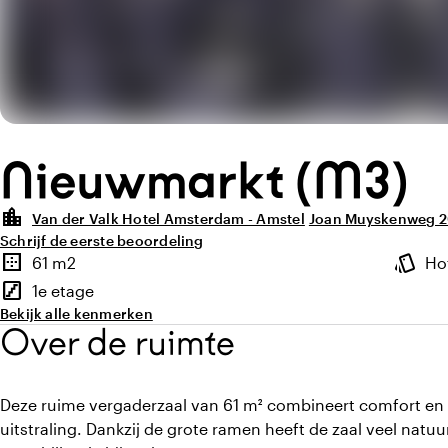
Nieuwmarkt (M3)
location_city
Van der Valk Hotel Amsterdam - Amstel
Joan Muyskenweg 2
Schrijf de eerste beoordeling
Highlights
border_outer
style
61 m2
Ho
Oppervlakte
Sfeer e
stairs
1e etage
Verdieping
Bekijk alle kenmerken
Over de ruimte
Deze ruime vergaderzaal van 61 m² combineert comfort en 
uitstraling. Dankzij de grote ramen heeft de zaal veel natuur