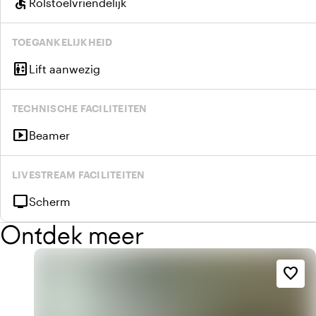
accessible
Rolstoelvriendelijk
TOEGANKELIJKHEID
elevator
Lift aanwezig
TECHNISCHE FACILITEITEN
smart_display
Beamer
LIVESTREAM FACILITEITEN
tv
Scherm
Ontdek meer
favorite_border