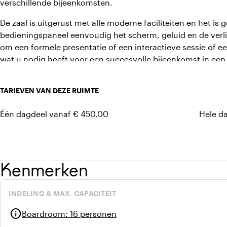
verschillende bijeenkomsten.
De zaal is uitgerust met alle moderne faciliteiten en het is 
bedieningspaneel eenvoudig het scherm, geluid en de verli
om een formele presentatie of een interactieve sessie of een
wat u nodig heeft voor een succesvolle bijeenkomst in een s
TARIEVEN VAN DEZE RUIMTE
Één dagdeel vanaf € 450,00
Hele d
Kenmerken
INDELING & MAX. CAPACITEIT
info
Boardroom
:
16 personen