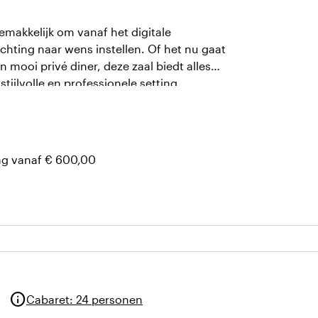
gemakkelijk om vanaf het digitale
chting naar wens instellen. Of het nu gaat
 mooi privé diner, deze zaal biedt alles
tijlvolle en professionele setting.
ag vanaf € 600,00
info
Cabaret
:
24 personen