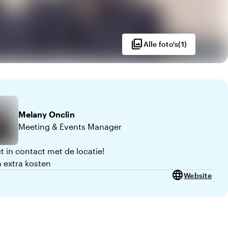
photo_library
Alle foto's
(
1
)
Melany
Onclin
Meeting & Events Manager
t in contact met de locatie!
 extra kosten
language
Website