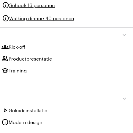
info
School
:
16 personen
info
Walking dinner
:
40 personen
expand_more
groups
Kick-off
group
Productpresentatie
school
Training
expand_more
play_arrow
Geluidsinstallatie
info
Modern design