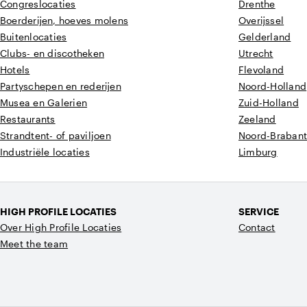
Congreslocaties
Drenthe
Boerderijen, hoeves molens
Overijssel
Buitenlocaties
Gelderland
Clubs- en discotheken
Utrecht
Hotels
Flevoland
Partyschepen en rederijen
Noord-Holland
Musea en Galerien
Zuid-Holland
Restaurants
Zeeland
Strandtent- of paviljoen
Noord-Braban
Industriële locaties
Limburg
HIGH PROFILE LOCATIES
SERVICE
Over High Profile Locaties
Contact
Meet the team