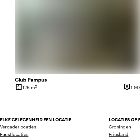
Club Pampus
border_outer
person_pin
2
126 m
1-90
Oppervlakte
Capacit
ELKE GELEGENHEID EEN LOCATIE
LOCATIES OP 
Vergaderlocaties
Groningen
Feestlocaties
Friesland