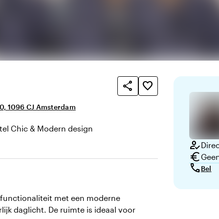
share
favorite_border
0, 1096 CJ Amsterdam
tel Chic & Modern design
n uitstraling
how_to_reg
Direc
euro
Geen
call
Bel
functionaliteit met een moderne
lijk daglicht. De ruimte is ideaal voor