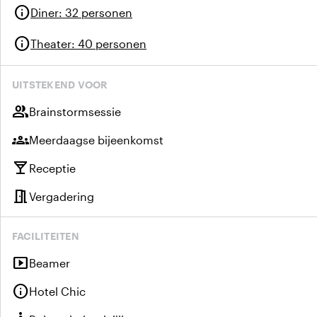
info
Diner
:
32 personen
info
Theater
:
40 personen
UITSTEKEND VOOR
group
Brainstormsessie
groups
Meerdaagse bijeenkomst
local_bar
Receptie
meeting_room
Vergadering
FACILITEITEN
smart_display
Beamer
info
Hotel Chic