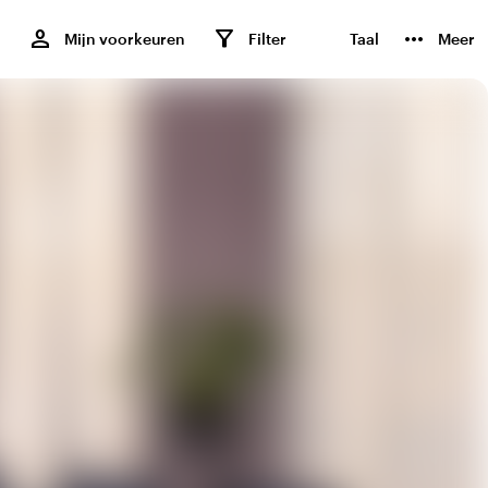
,
person
filter_alt
more_horiz
Mijn voorkeuren
Filter
Taal
Meer