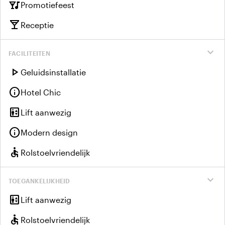
nightlife
Promotiefeest
local_bar
Receptie
expand_more
FACILITEITEN
play_arrow
Geluidsinstallatie
info
Hotel Chic
elevator
Lift aanwezig
info
Modern design
accessible
Rolstoelvriendelijk
expand_more
TOEGANKELIJKHEID
elevator
Lift aanwezig
accessible
Rolstoelvriendelijk