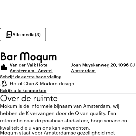
photo_library
Alle media
(
3
)
Bar Moqum
Van der Valk Hotel
Joan Muyskenweg 20, 1096 CJ
location_city
Amsterdam - Amstel
Amsterdam
Schrijf de eerste beoordeling
Highlights
style
Hotel Chic & Modern design
Sfeer en uitstraling
Bekijk alle kenmerken
Over de ruimte
Mokum is de informele bijnaam van Amsterdam, wij
hebben de K vervangen door de Q van quality. Een
referentie naar de positieve stadssfeer, hoge service en
kwaliteit die u van ons kan verwachten.
Moqum staat voor Amsterdamse gezelligheid met