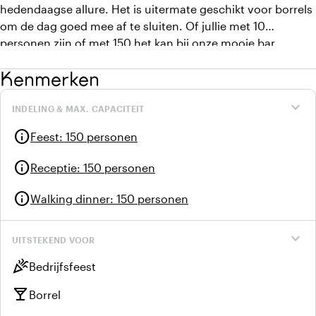
hedendaagse allure. Het is uitermate geschikt voor borrels
om de dag goed mee af te sluiten. Of jullie met 10
personen zijn of met 150 het kan bij onze mooie bar
Moqum allemaal!
Kenmerken
expand_more
INDELING & MAX. CAPACITEIT
info
Feest
:
150 personen
info
Receptie
:
150 personen
info
Walking dinner
:
150 personen
expand_more
UITSTEKEND VOOR
celebration
Bedrijfsfeest
local_bar
Borrel