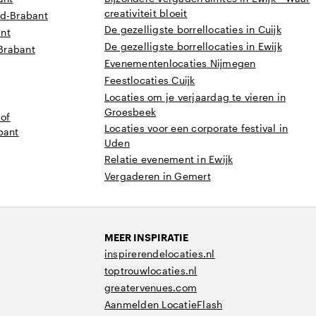
creativiteit bloeit
rd-Brabant
De gezelligste borrellocaties in Cuijk
ant
De gezelligste borrellocaties in Ewijk
Brabant
Evenementenlocaties Nijmegen
Feestlocaties Cuijk
Locaties om je verjaardag te vieren in
Groesbeek
 of
Locaties voor een corporate festival in
bant
Uden
Relatie evenement in Ewijk
Vergaderen in Gemert
MEER INSPIRATIE
inspirerendelocaties.nl
toptrouwlocaties.nl
greatervenues.com
Aanmelden LocatieFlash