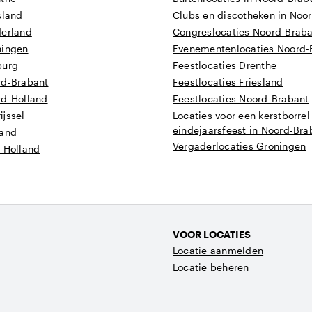
sland
Clubs en discotheken in Noo
derland
Congreslocaties Noord-Brab
ningen
Evenementenlocaties Noord-
burg
Feestlocaties Drenthe
rd-Brabant
Feestlocaties Friesland
rd-Holland
Feestlocaties Noord-Brabant
ijssel
Locaties voor een kerstborrel
eindejaarsfeest in Noord-Bra
land
Vergaderlocaties Groningen
d-Holland
VOOR LOCATIES
Locatie aanmelden
Locatie beheren