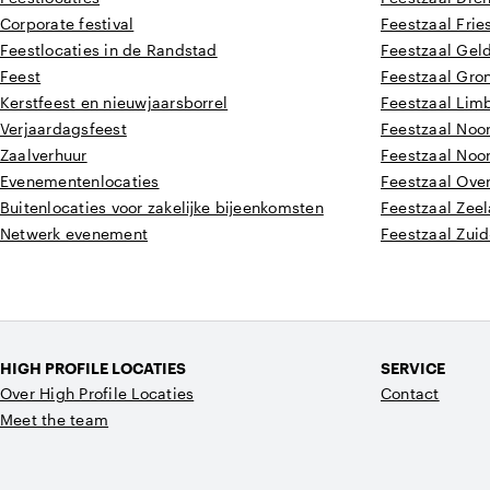
Corporate festival
Feestzaal Frie
Feestlocaties in de Randstad
Feestzaal Gel
Feest
Feestzaal Gro
Kerstfeest en nieuwjaarsborrel
Feestzaal Lim
Verjaardagsfeest
Feestzaal Noo
Zaalverhuur
Feestzaal Noo
Evenementenlocaties
Feestzaal Over
Buitenlocaties voor zakelijke bijeenkomsten
Feestzaal Zee
Netwerk evenement
Feestzaal Zui
HIGH PROFILE LOCATIES
SERVICE
Over High Profile Locaties
Contact
Meet the team