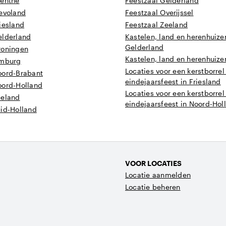
renthe
Feestzaal Gelderland
levoland
Feestzaal Overijssel
iesland
Feestzaal Zeeland
elderland
Kastelen, land en herenhuize
Gelderland
roningen
Kastelen, land en herenhuizen
imburg
Locaties voor een kerstborrel
oord-Brabant
eindejaarsfeest in Friesland
oord-Holland
Locaties voor een kerstborrel
eeland
eindejaarsfeest in Noord-Hol
uid-Holland
VOOR LOCATIES
Locatie aanmelden
Locatie beheren