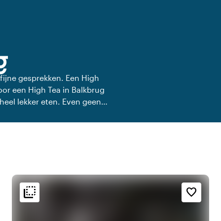
g
 fijne gesprekken. Een High
voor een High Tea in Balkbrug
heel lekker eten. Even geen
flip_to_back
flip_to_back
g
Bereikbaarheid en ligging
Sfeer en esthetiek
favorite_border
r
style
forest
Bosrijke omgeving
Hotel Chic
t
favorite
info
Romantisch
In het bos