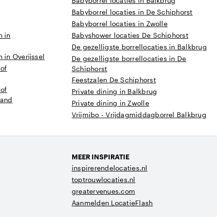
Babyborrel locaties in Balkbrug
Babyborrel locaties in De Schiphorst
Babyborrel locaties in Zwolle
n in
Babyshower locaties De Schiphorst
De gezelligste borrellocaties in Balkbrug
 in Overijssel
De gezelligste borrellocaties in De
 of
Schiphorst
Feestzalen De Schiphorst
 of
Private dining in Balkbrug
land
Private dining in Zwolle
Vrijmibo - Vrijdagmiddagborrel Balkbrug
MEER INSPIRATIE
inspirerendelocaties.nl
toptrouwlocaties.nl
greatervenues.com
Aanmelden LocatieFlash