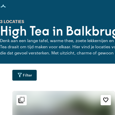
agina geladen
3 LOCATIES
High Tea in Balkbru
Denk aan een lange tafel, warme thee, zoete lekkernijen en
Tea draait om tijd maken voor elkaar. Hier vind je locaties 
die dat gevoel versterken. Met uitzicht, charme of gewoon 
haast, alleen aandacht voor elkaar en de lekkernijen.
filter_alt
Filter
flip_to_back
flip_to_back
ging
Bereikbaarheid en liggin
Sfeer en esthetiek
favorite_border
forest
info
wate
g
Aan de gracht
Bruin Cafe
emoji_nature
landscape
fores
r
Bosrijke omgeving
Landelijk