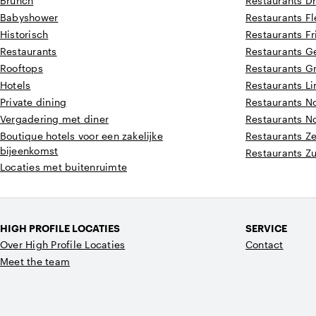
Brunch
Restaurants D
Babyshower
Restaurants F
Historisch
Restaurants Fr
Restaurants
Restaurants G
Rooftops
Restaurants G
Hotels
Restaurants L
Private dining
Restaurants N
Vergadering met diner
Restaurants N
Boutique hotels voor een zakelijke
Restaurants Z
bijeenkomst
Restaurants Z
Locaties met buitenruimte
HIGH PROFILE LOCATIES
SERVICE
Over High Profile Locaties
Contact
Meet the team