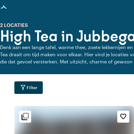
agina geladen
2 LOCATIES
High Tea in Jubbeg
Denk aan een lange tafel, warme thee, zoete lekkernijen en
Tea draait om tijd maken voor elkaar. Hier vind je locaties
die dat gevoel versterken. Met uitzicht, charme of gewoon 
haast, alleen aandacht voor elkaar en de lekkernijen.
filter_alt
Filter
flip_to_back
flip_to_back
ging
Bereikbaarheid en liggin
Sfeer en esthetiek
favorite_border
water
palette
emoji_natur
t
Bohemian / Ibiza
Op het platteland
water
style
r
Hotel Chic