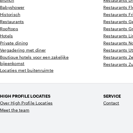
Brunch
Restaurants D
Babyshower
Restaurants F
Historisch
Restaurants Fr
Restaurants
Restaurants G
Rooftops
Restaurants G
Hotels
Restaurants L
Private dining
Restaurants N
Vergadering met diner
Restaurants Ut
Boutique hotels voor een zakelijke
Restaurants Z
bijeenkomst
Restaurants Z
Locaties met buitenruimte
HIGH PROFILE LOCATIES
SERVICE
Over High Profile Locaties
Contact
Meet the team