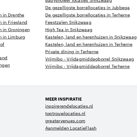
Babyshower locaties Snikzwaag
De gezelligste borrellocaties in Jubbega
n in Drenthe
De gezelligste borrellocaties in Terherne
 in Friesland
Feestzalen Snikzwaag
n in Groningen
High Tea in Snikzwaag
n in Limburg
Kastelen, land en herenhuizen in Snikzwaag
 of
Kastelen, land en herenhuizen in Terherne
Private dining in Terherne
land
Vrijmibo - Vrijdagmiddagborrel Snikzwaag
ingen
Vrijmibo - Vrijdagmiddagborrel Terherne
MEER INSPIRATIE
inspirerendelocaties.nl
toptrouwlocaties.nl
greatervenues.com
Aanmelden LocatieFlash