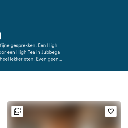
a
 fijne gesprekken. Een High
 voor een High Tea in Jubbega
heel lekker eten. Even geen
flip_to_back
flip_to_back
g
Sfeer en esthetiek
favorite_border
e
landscape
Landelijk
ac_unit
Scandinavisch