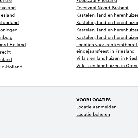
renthe
Feestzaal Friesland
levoland
Feestzaal Noord-Brabant
iesland
Kastelen, land en herenhuize
elderland
Kastelen, land en herenhuizen
roningen
Kastelen, land en herenhuize
imburg
Kastelen, land en herenhuize
oord-Holland
Locaties voor een kerstborrel
eindejaarsfeest in Friesland
recht
Villa's en landhuizen in Fries
eeland
Villa's en landhuizen in Gron
uid-Holland
VOOR LOCATIES
Locatie aanmelden
Locatie beheren