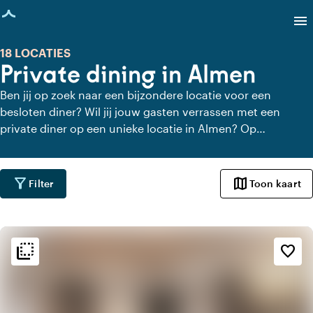
agina geladen
menu
18 LOCATIES
Private dining in Almen
Ben jij op zoek naar een bijzondere locatie voor een
besloten diner? Wil jij jouw gasten verrassen met een
private diner op een unieke locatie in Almen? Op
Locaties.nl vind je snel en gemakkelijk alle locaties in
Almen waar je in alle rust kunt dineren. Bekijk alle private
dining locaties voor een heerlijk verzorgd private diner.
filter_alt
map
Filter
Toon kaart
flip_to_back
flip_to_back
Sfeer en esthetiek
favorite_border
weekend
Klassiek
favorite
Romantisch