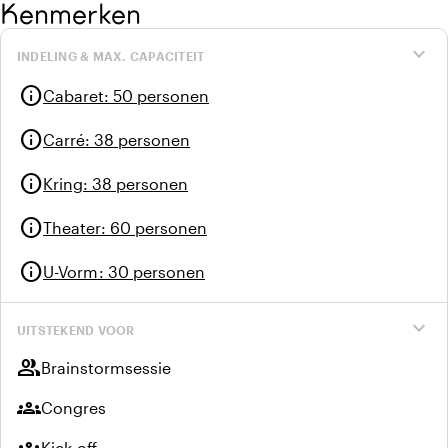
Kenmerken
inspiratie. De ideale setting om het beste uit je dag te
halen!
expand_more
INDELING & MAX. CAPACITEIT
info
Cabaret
:
50 personen
info
Carré
:
38 personen
info
Kring
:
38 personen
info
Theater
:
60 personen
info
U-Vorm
:
30 personen
expand_more
UITSTEKEND VOOR
group
Brainstormsessie
groups
Congres
Kick-off