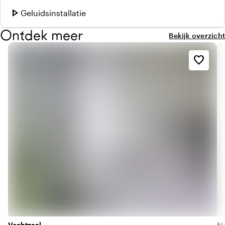
play_arrow
Geluidsinstallatie
Ontdek meer
Bekijk overzicht
favorite_border
Vechtzaal
Mi