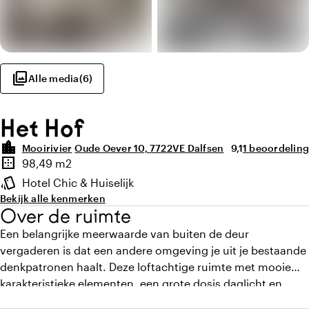
photo_library
Alle media
(
6
)
Het Hof
location_city
Gemiddelde beoor
Aantal beoord
Mooirivier
Oude Oever 10, 7722VE Dalfsen
9,1
1 beoordeling
Highlights
border_outer
98,49 m2
Oppervlakte
style
Hotel Chic & Huiselijk
Sfeer en uitstraling
Bekijk alle kenmerken
Over de ruimte
Een belangrijke meerwaarde van buiten de deur
vergaderen is dat een andere omgeving je uit je bestaande
denkpatronen haalt. Deze loftachtige ruimte met mooie
karakteristieke elementen, een grote dosis daglicht en
uitzicht op een groene binnentuin zorgt voor rust en