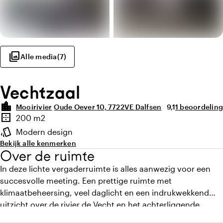
photo_library
Alle media
(
7
)
Vechtzaal
location_city
Gemiddelde beoor
Aantal beoord
Mooirivier
Oude Oever 10, 7722VE Dalfsen
9,1
1 beoordeling
Highlights
border_outer
200 m2
Oppervlakte
style
Modern design
Sfeer en uitstraling
Bekijk alle kenmerken
Over de ruimte
In deze lichte vergaderruimte is alles aanwezig voor een
succesvolle meeting. Een prettige ruimte met
klimaatbeheersing, veel daglicht en een indrukwekkend
uitzicht over de rivier de Vecht en het achterliggende
natuurgebied. Deze ruimte meet 16 bij 12 meter en beschikt