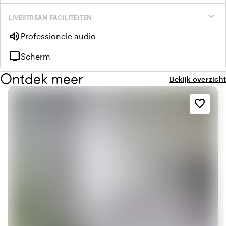
expand_more
LIVESTREAM FACILITEITEN
volume_up
Professionele audio
tv
Scherm
Ontdek meer
Bekijk overzicht
favorite_border