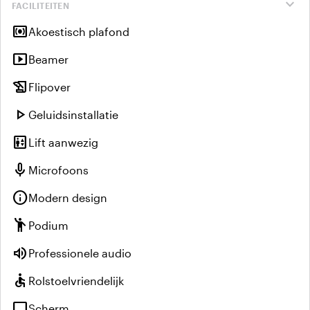
expand_more
FACILITEITEN
surround_sound
Akoestisch plafond
smart_display
Beamer
history_edu
Flipover
play_arrow
Geluidsinstallatie
elevator
Lift aanwezig
mic
Microfoons
info
Modern design
emoji_people
Podium
volume_up
Professionele audio
accessible
Rolstoelvriendelijk
tv
Scherm