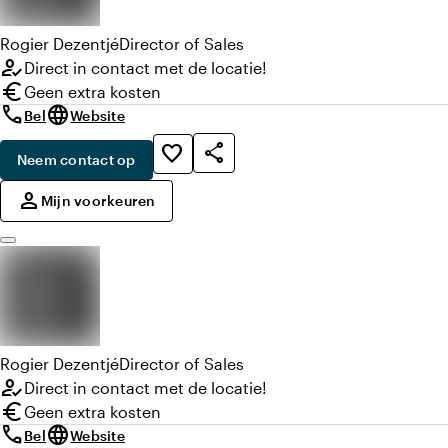
Rogier
Dezentjé
Director of Sales
how_to_reg
Direct in contact met de locatie!
euro
Geen extra kosten
call
language
Bel
Website
share
favorite_border
Neem contact op
,
person
Mijn voorkeuren
Rogier
Dezentjé
Director of Sales
how_to_reg
Direct in contact met de locatie!
euro
Geen extra kosten
call
language
Bel
Website