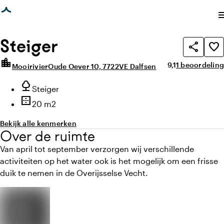
agina geladen
photo_library
photo_library
Alle foto's
(
3
)
Alle media
(
3
)
me
Steiger
share
favorite_border
location_city
Gemiddelde beoor
Aantal beoord
9,1
1 beoordeling
Mooirivier
Oude Oever 10, 7722VE Dalfsen
Highlights
nature
highlighted.details.outdoorSpaceType
Steiger
border_outer
Oppervlakte
20 m2
Bekijk alle kenmerken
Over de ruimte
Van april tot september verzorgen wij verschillende
activiteiten op het water ook is het mogelijk om een frisse
duik te nemen in de Overijsselse Vecht.