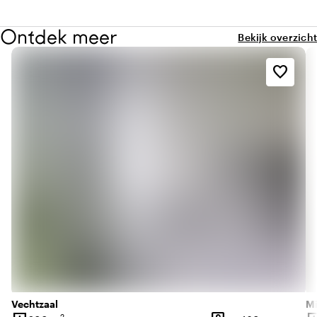
Ontdek meer
Bekijk overzicht
favorite_border
Vechtzaal
Mi
2