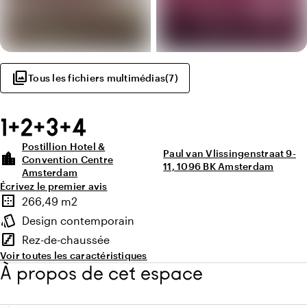
photo_library
Tous les fichiers multimédias
(
7
)
1+2+3+4
Postillion Hotel &
Paul van Vlissingenstraat 9-
location_city
Convention Centre
11, 1096 BK Amsterdam
Amsterdam
Écrivez le premier avis
Points forts
border_outer
266,49 m2
Superficie
style
Design contemporain
Ambiance
stairs
Rez-de-chaussée
Étage
Voir toutes les caractéristiques
À propos de cet espace