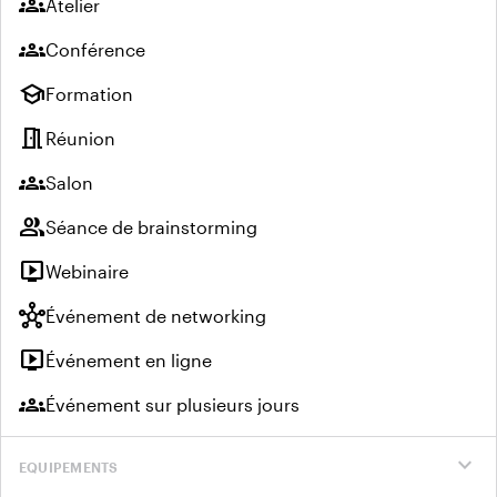
groups
Atelier
groups
Conférence
school
Formation
meeting_room
Réunion
groups
Salon
group
Séance de brainstorming
live_tv
Webinaire
hub
Événement de networking
live_tv
Événement en ligne
groups
Événement sur plusieurs jours
expand_more
EQUIPEMENTS