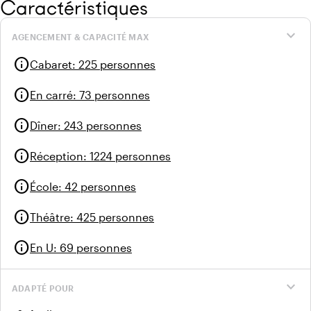
Caractéristiques
expand_more
AGENCEMENT & CAPACITÉ MAX
info
Cabaret
:
225 personnes
info
En carré
:
73 personnes
info
Dîner
:
243 personnes
info
Réception
:
1224 personnes
info
École
:
42 personnes
info
Théâtre
:
425 personnes
info
En U
:
69 personnes
expand_more
ADAPTÉ POUR