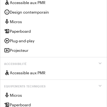
accessible
Accessible aux PMR
info
Design contemporain
mic
Micros
history_edu
Paperboard
play_circle
Plug-and-play
smart_display
Projecteur
expand_more
ACCESSIBILITÉ
accessible
Accessible aux PMR
expand_more
EQUIPEMENTS TECHNIQUES
mic
Micros
history_edu
Paperboard