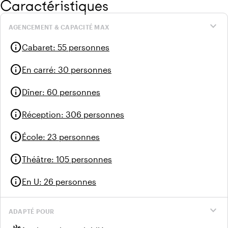
Caractéristiques
expand_more
AGENCEMENT & CAPACITÉ MAX
info
Cabaret
:
55 personnes
info
En carré
:
30 personnes
info
Dîner
:
60 personnes
info
Réception
:
306 personnes
info
École
:
23 personnes
info
Théâtre
:
105 personnes
info
En U
:
26 personnes
expand_more
ADAPTÉ POUR