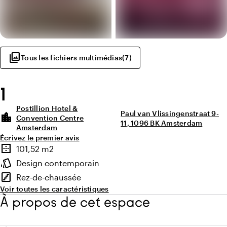
photo_library
Tous les fichiers multimédias
(
7
)
1
Postillion Hotel &
Paul van Vlissingenstraat 9-
location_city
Convention Centre
11, 1096 BK Amsterdam
Amsterdam
Écrivez le premier avis
Points forts
border_outer
101,52 m2
Superficie
style
Design contemporain
Ambiance
stairs
Rez-de-chaussée
Étage
Voir toutes les caractéristiques
À propos de cet espace