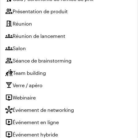
group
Présentation de produit
meeting_room
Réunion
groups
Réunion de lancement
groups
Salon
group
Séance de brainstorming
sports_kabaddi
Team building
local_bar
Verre / apéro
live_tv
Webinaire
hub
Événement de networking
live_tv
Événement en ligne
live_tv
Événement hybride