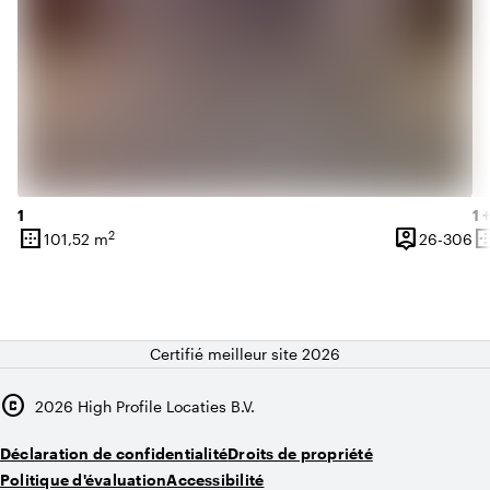
1
1 
border_outer
person_pin
border_o
2
De
101,52 m
26-306
Superficie
Capacité
Su
Certifié meilleur site 2026
copyright
2026
High Profile Locaties B.V.
Déclaration de confidentialité
Droits de propriété
Politique d'évaluation
Accessibilité