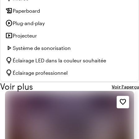
history_edu
Paperboard
play_circle
Plug-and-play
smart_display
Projecteur
play_arrow
Système de sonorisation
lightbulb
Éclairage LED dans la couleur souhaitée
lightbulb
Éclairage professionnel
Voir plus
Voir l'aperçu
favorite_border