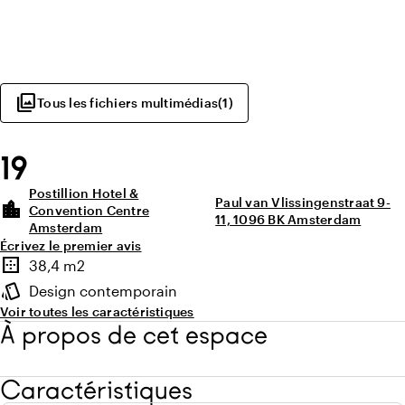
photo_library
Tous les fichiers multimédias
(
1
)
19
Postillion Hotel &
Paul van Vlissingenstraat 9-
location_city
Convention Centre
11, 1096 BK Amsterdam
Amsterdam
Écrivez le premier avis
Points forts
border_outer
38,4 m2
Superficie
style
Design contemporain
Ambiance
Voir toutes les caractéristiques
À propos de cet espace
Caractéristiques