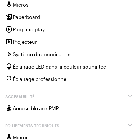
mic
Micros
history_edu
Paperboard
play_circle
Plug-and-play
smart_display
Projecteur
play_arrow
Système de sonorisation
lightbulb
Éclairage LED dans la couleur souhaitée
lightbulb
Éclairage professionnel
expand_more
ACCESSIBILITÉ
accessible
Accessible aux PMR
expand_more
EQUIPEMENTS TECHNIQUES
mic
Micros