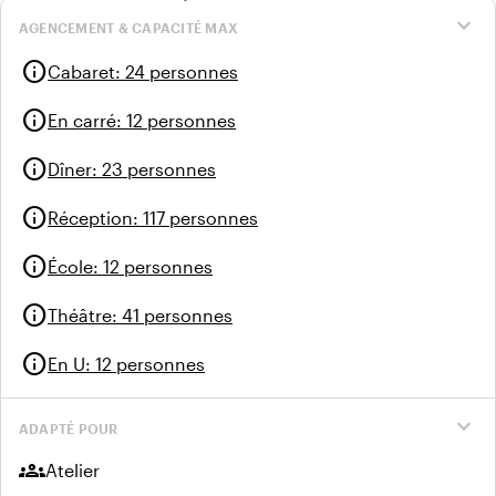
expand_more
AGENCEMENT & CAPACITÉ MAX
info
Cabaret
:
24 personnes
info
En carré
:
12 personnes
info
Dîner
:
23 personnes
info
Réception
:
117 personnes
info
École
:
12 personnes
info
Théâtre
:
41 personnes
info
En U
:
12 personnes
expand_more
ADAPTÉ POUR
groups
Atelier