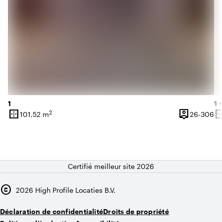
1
1 
border_outer
person_pin
border_o
2
De
101,52 m
26-306
Superficie
Capacité
Su
Certifié meilleur site 2026
copyright
2026
High Profile Locaties B.V.
Déclaration de confidentialité
Droits de propriété