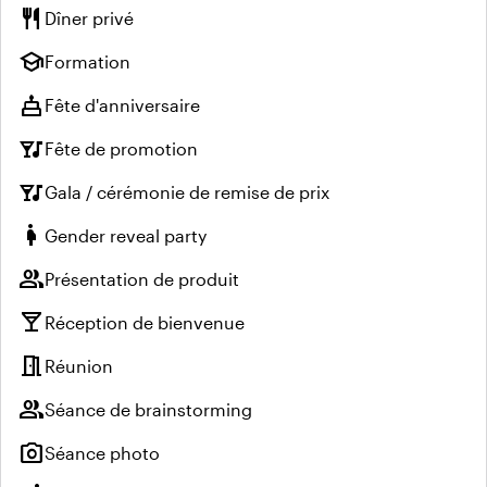
restaurant
Dîner privé
school
Formation
cake
Fête d'anniversaire
nightlife
Fête de promotion
nightlife
Gala / cérémonie de remise de prix
pregnant_woman
Gender reveal party
group
Présentation de produit
local_bar
Réception de bienvenue
meeting_room
Réunion
group
Séance de brainstorming
photo_camera
Séance photo