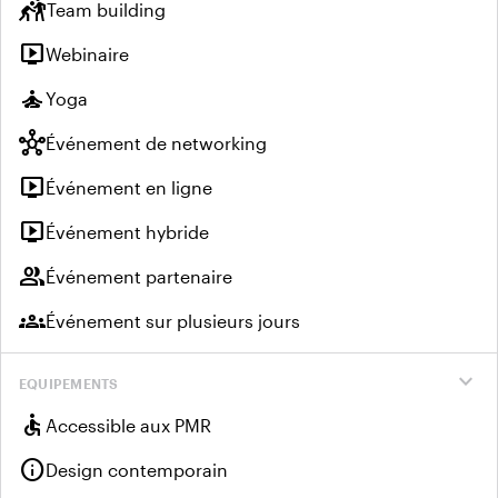
sports_kabaddi
Team building
live_tv
Webinaire
self_improvement
Yoga
hub
Événement de networking
live_tv
Événement en ligne
live_tv
Événement hybride
group
Événement partenaire
groups
Événement sur plusieurs jours
expand_more
EQUIPEMENTS
accessible
Accessible aux PMR
info
Design contemporain