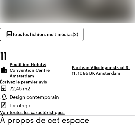
photo_library
Tous les fichiers multimédias
(
2
)
11
Postillion Hotel &
Paul van Vlissingenstraat 9-
location_city
Convention Centre
11, 1096 BK Amsterdam
Amsterdam
Écrivez le premier avis
Points forts
border_outer
72,45 m2
Superficie
style
Design contemporain
Ambiance
stairs
1er étage
Étage
Voir toutes les caractéristiques
À propos de cet espace