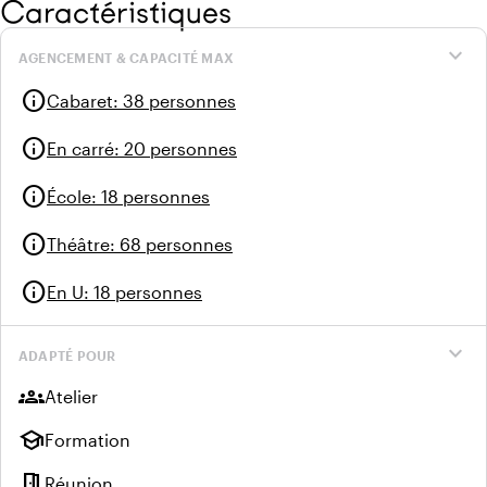
Caractéristiques
expand_more
AGENCEMENT & CAPACITÉ MAX
info
Cabaret
:
38 personnes
info
En carré
:
20 personnes
info
École
:
18 personnes
info
Théâtre
:
68 personnes
info
En U
:
18 personnes
expand_more
ADAPTÉ POUR
groups
Atelier
school
Formation
meeting_room
Réunion