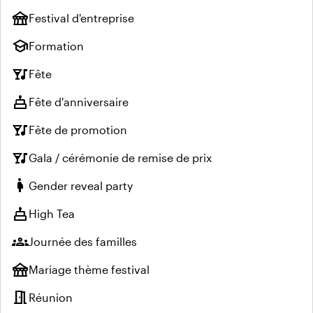
festival
Festival d'entreprise
school
Formation
nightlife
Fête
cake
Fête d'anniversaire
nightlife
Fête de promotion
nightlife
Gala / cérémonie de remise de prix
pregnant_woman
Gender reveal party
cake
High Tea
groups
Journée des familles
festival
Mariage thème festival
meeting_room
Réunion