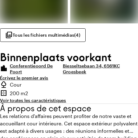
photo_library
Tous les fichiers multimédias
(
4
)
Binnenplaats voorkant
Conferentieoord De
Biesseltsebaan 34, 6561KC
location_city
Poort
Groesbeek
Écrivez le premier avis
Points forts
nature
Cour
Type d'espace extérieur
border_outer
200 m2
Superficie
Voir toutes les caractéristiques
À propos de cet espace
Les relations d'affaires peuvent profiter de notre vaste et
accueillant cour intérieure. Cet espace extérieur polyvalent
est adapté à divers usages : des réunions informelles et