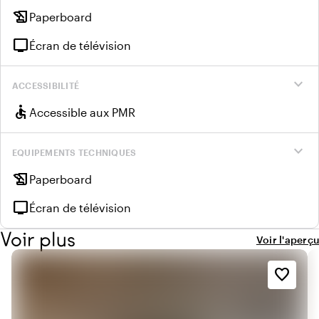
history_edu
Paperboard
tv
Écran de télévision
expand_more
ACCESSIBILITÉ
accessible
Accessible aux PMR
expand_more
EQUIPEMENTS TECHNIQUES
history_edu
Paperboard
tv
Écran de télévision
Voir plus
Voir l'aperçu
favorite_border