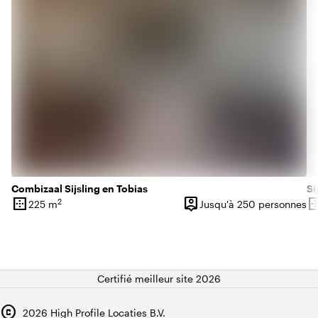
Combizaal Sijsling en Tobias
Si
border_outer
person_pin
border_o
2
225 m
Jusqu'à 250 personnes
Superficie
Capacité
Su
Certifié meilleur site 2026
copyright
2026
High Profile Locaties B.V.