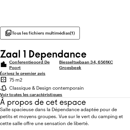
photo_library
Tous les fichiers multimédias
(
1
)
Zaal 1 Dependance
Conferentieoord De
Biesseltsebaan 34, 6561KC
location_city
Poort
Groesbeek
Écrivez le premier avis
Points forts
border_outer
75 m2
Superficie
style
Classique & Design contemporain
Ambiance
Voir toutes les caractéristiques
À propos de cet espace
Salle spacieuse dans la Dépendance adaptée pour de
petits et moyens groupes. Vue sur le vert du camping et
cette salle offre une sensation de liberté.