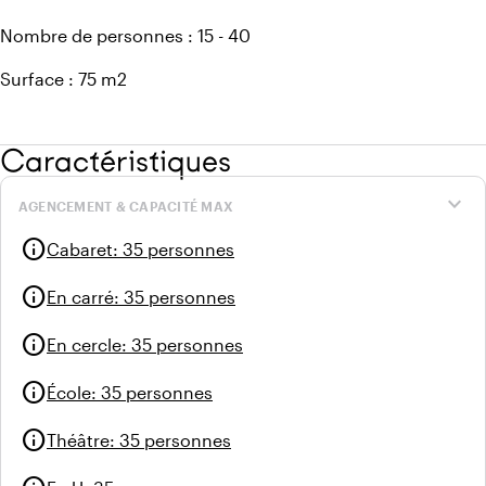
Nombre de personnes : 15 - 40
Surface : 75 m2
Caractéristiques
expand_more
AGENCEMENT & CAPACITÉ MAX
info
Cabaret
:
35 personnes
info
En carré
:
35 personnes
info
En cercle
:
35 personnes
info
École
:
35 personnes
info
Théâtre
:
35 personnes