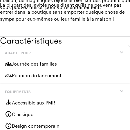
maison, de magnifiques bijoux et bien sûr des produits que
La plupart des invités nous disent qu'ils ne peuvent pas
vous pouvez utiliser pour votre entraînement.
entrer dans la boutique sans emporter quelque chose de
sympa pour eux-mêmes ou leur famille à la maison !
Caractéristiques
expand_more
ADAPTÉ POUR
groups
Journée des familles
groups
Réunion de lancement
expand_more
EQUIPEMENTS
accessible
Accessible aux PMR
info
Classique
info
Design contemporain