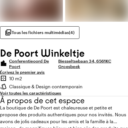
photo_library
Tous les fichiers multimédias
(
4
)
De Poort Winkeltje
Conferentieoord De
Biesseltsebaan 34, 6561KC
location_city
Poort
Groesbeek
Écrivez le premier avis
Points forts
border_outer
10 m2
Superficie
style
Classique & Design contemporain
Ambiance
Voir toutes les caractéristiques
À propos de cet espace
La boutique de De Poort est chaleureuse et petite et
propose des produits authentiques pour nos invités. Nous
avons de jolis cadeaux pour les amis et la famille à la