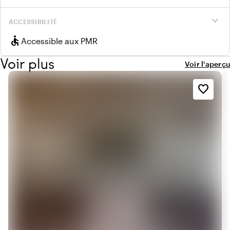
expand_more
ACCESSIBILITÉ
accessible
Accessible aux PMR
Voir plus
Voir l'aperçu
favorite_border