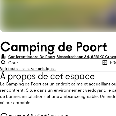
Camping de Poort
location_city
Conferentieoord De Poort
Biesseltsebaan 34, 6561KC Groe
Points forts
nature
border_outer
Cour
50
Type d'espace extérieur
Superfi
Voir toutes les caractéristiques
À propos de cet espace
Le Camping de Poort est un endroit calme et accueillant où l
rencontrent. Situé dans un environnement verdoyant, le 
de bonnes installations et une ambiance agréable. Un endroi
séjour agréable.