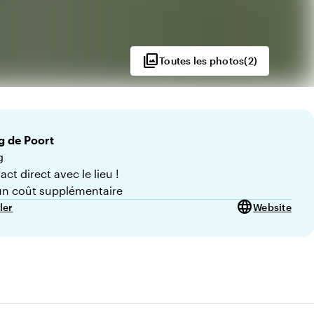
photo_library
Toutes les photos
(
2
)
g
de Poort
g
ct direct avec le lieu !
n coût supplémentaire
language
ler
Website