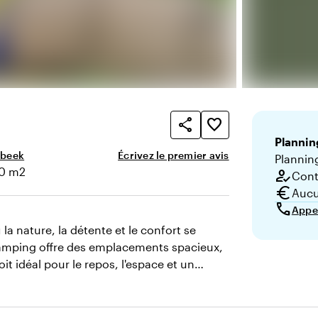
share
favorite_border
Plannin
sbeek
Écrivez le premier avis
Plannin
0 m2
how_to_reg
Conta
cie
euro
Aucu
call
Appe
a nature, la détente et le confort se
camping offre des emplacements spacieux,
t idéal pour le repos, l'espace et un