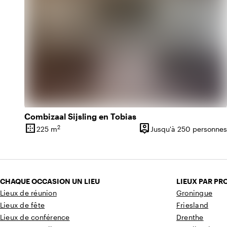
Combizaal Sijsling en Tobias
border_outer
person_pin
2
225 m
Jusqu'à 250 personnes
Superficie
Capacité
CHAQUE OCCASION UN LIEU
LIEUX PAR PR
Lieux de réunion
Groningue
Lieux de fête
Friesland
Lieux de conférence
Drenthe