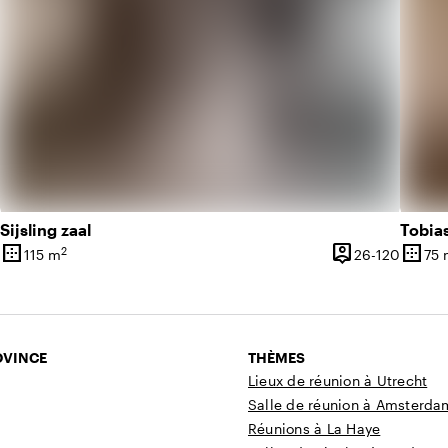
Sijsling zaal
Tobia
border_outer
person_pin
border_outer
2
De 26 
115 m
26-120
75 
Superficie
Capacité
Superf
OVINCE
THÈMES
Lieux de réunion à Utrecht
Salle de réunion à Amsterda
Réunions à La Haye