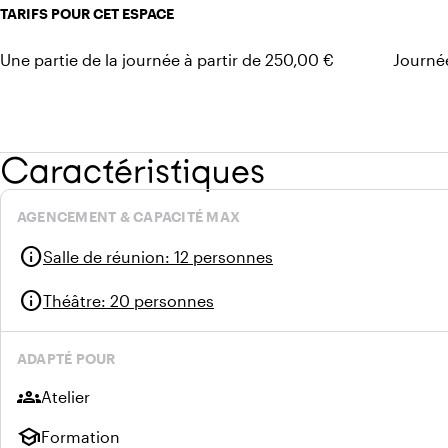
TARIFS POUR CET ESPACE
Une partie de la journée à partir de 250,00 €
Journée
Caractéristiques
AGENCEMENT & CAPACITÉ MAX
info
Salle de réunion
:
12 personnes
info
Théâtre
:
20 personnes
ADAPTÉ POUR
groups
Atelier
school
Formation