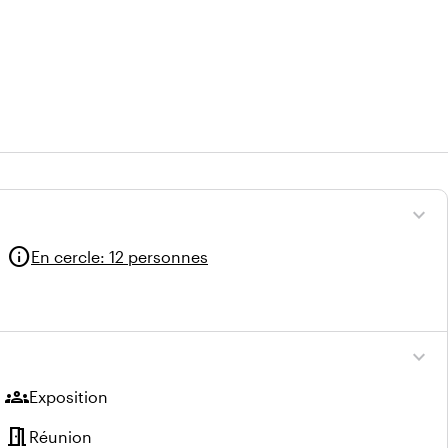
expand_more
info
En cercle
:
12 personnes
expand_more
groups
Exposition
meeting_room
Réunion