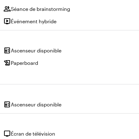
group
Séance de brainstorming
live_tv
Événement hybride
elevator
Ascenseur disponible
history_edu
Paperboard
elevator
Ascenseur disponible
tv
Écran de télévision