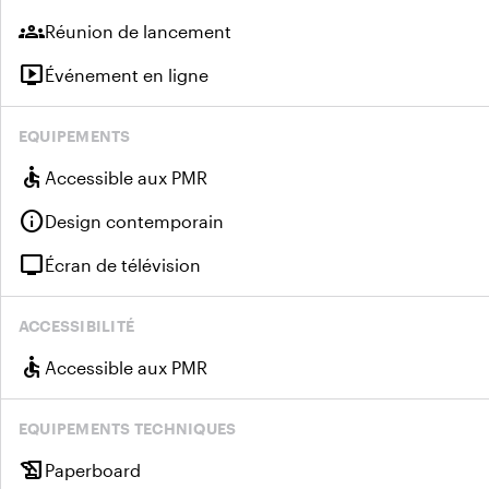
groups
Réunion de lancement
live_tv
Événement en ligne
EQUIPEMENTS
accessible
Accessible aux PMR
info
Design contemporain
tv
Écran de télévision
ACCESSIBILITÉ
accessible
Accessible aux PMR
EQUIPEMENTS TECHNIQUES
history_edu
Paperboard