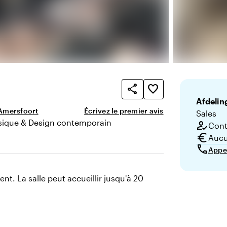
share
favorite_border
Afdelin
Amersfoort
Écrivez le premier avis
Sales
sique & Design contemporain
how_to_reg
Conta
nce
euro
Aucu
call
Appe
t. La salle peut accueillir jusqu'à 20