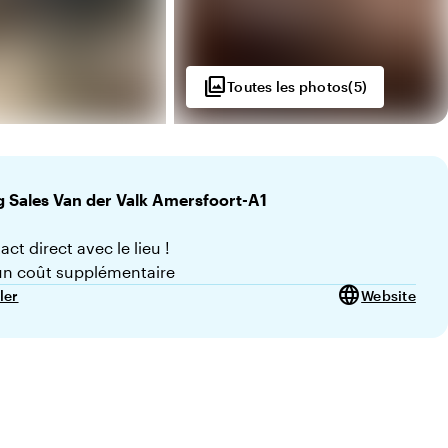
photo_library
Toutes les photos
(
5
)
g Sales
Van der Valk Amersfoort-A1
ct direct avec le lieu !
n coût supplémentaire
language
ler
Website