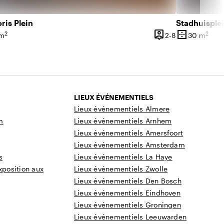
oris Plein
Stadhuisple
person_pin
border_outer
2
2
 8 personnes
De 2 à 8 pers
 m
2-8
30 m
icie
Capacité
Superficie
LIEUX ÉVÉNEMENTIELS
Lieux événementiels Almere
m
Lieux événementiels Arnhem
Lieux événementiels Amersfoort
Lieux événementiels Amsterdam
s
Lieux événementiels La Haye
xposition aux
Lieux événementiels Zwolle
Lieux événementiels Den Bosch
Lieux événementiels Eindhoven
Lieux événementiels Groningen
Lieux événementiels Leeuwarden