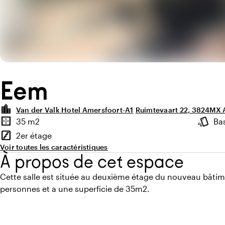
Eem
location_city
Van der Valk Hotel Amersfoort-A1
Ruimtevaart 22, 3824MX 
Points forts
border_outer
style
35 m2
Ba
Superficie
Ambia
stairs
2er étage
Étage
Voir toutes les caractéristiques
À propos de cet espace
Cette salle est située au deuxième étage du nouveau bâtimen
personnes et a une superficie de 35m2.