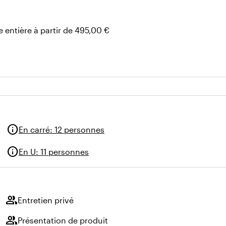
 entière à partir de 495,00 €
info
En carré
:
12 personnes
info
En U
:
11 personnes
group
Entretien privé
group
Présentation de produit