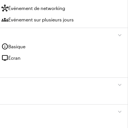
hub
Événement de networking
groups
Événement sur plusieurs jours
expand_more
info
Basique
tv
Écran
expand_more
expand_more