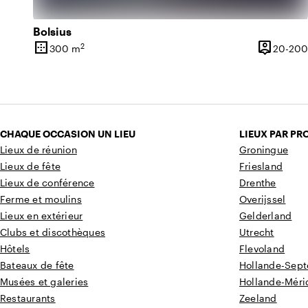
Bolsius
border_outer
person_pin
2
300 m
20-200
Superficie
Capacité
CHAQUE OCCASION UN LIEU
LIEUX PAR PR
Lieux de réunion
Groningue
Lieux de fête
Friesland
Lieux de conférence
Drenthe
Ferme et moulins
Overijssel
Lieux en extérieur
Gelderland
Clubs et discothèques
Utrecht
Hôtels
Flevoland
Bateaux de fête
Hollande-Sept
Musées et galeries
Hollande-Méri
Restaurants
Zeeland