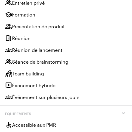
group
Entretien privé
school
Formation
group
Présentation de produit
meeting_room
Réunion
groups
Réunion de lancement
group
Séance de brainstorming
sports_kabaddi
Team building
live_tv
Événement hybride
groups
Événement sur plusieurs jours
expand_more
EQUIPEMENTS
accessible
Accessible aux PMR