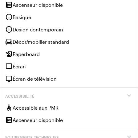
elevator
Ascenseur disponible
info
Basique
info
Design contemporain
chair
Décor/mobilier standard
history_edu
Paperboard
tv
Écran
tv
Écran de télévision
expand_more
ACCESSIBILITÉ
accessible
Accessible aux PMR
elevator
Ascenseur disponible
expand_more
EQUIPEMENTS TECHNIQUES