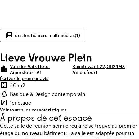
photo_library
Tous les fichiers multimédias
(
1
)
Lieve Vrouwe Plein
Van der Valk Hotel
Ruimtevaart 22, 3824MX
location_city
Amersfoort-A1
Amersfoort
Écrivez le premier avis
Points forts
border_outer
40 m2
Superficie
style
Basique & Design contemporain
Ambiance
stairs
1er étage
Étage
Voir toutes les caractéristiques
À propos de cet espace
Cette salle de réunion semi-circulaire se trouve au premier
étage du nouveau bâtiment. La salle est adaptée pour un