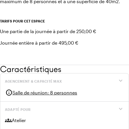
maximum de 8 personnes et a une superficie de 40m2.
TARIFS POUR CET ESPACE
Une partie de la journée à partir de 250,00 €
Journée entière à partir de 495,00 €
Caractéristiques
expand_more
AGENCEMENT & CAPACITÉ MAX
info
Salle de réunion
:
8 personnes
expand_more
ADAPTÉ POUR
groups
Atelier