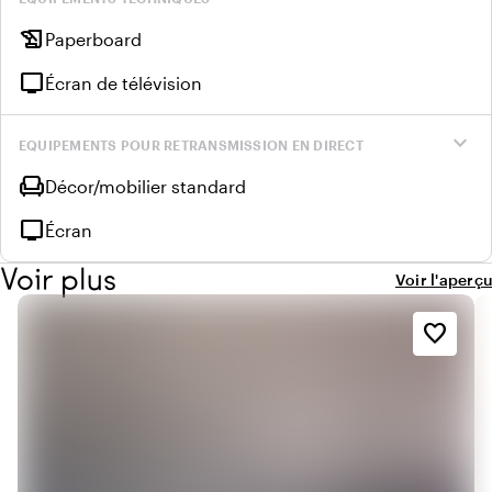
history_edu
Paperboard
tv
Écran de télévision
expand_more
EQUIPEMENTS POUR RETRANSMISSION EN DIRECT
chair
Décor/mobilier standard
tv
Écran
Voir plus
Voir l'aperçu
favorite_border