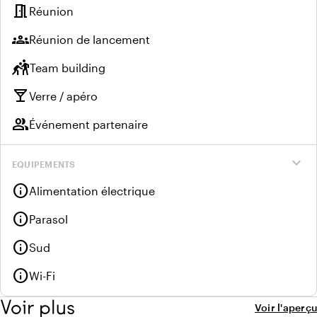
meeting_room
Réunion
groups
Réunion de lancement
sports_kabaddi
Team building
local_bar
Verre / apéro
group
Événement partenaire
expand_more
EQUIPEMENTS
info
Alimentation électrique
info
Parasol
info
Sud
info
Wi-Fi
Voir plus
Voir l'aperçu