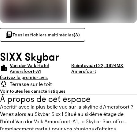
photo_library
Tous les fichiers multimédias
(
3
)
SIXX Skybar
Van der Valk Hotel
Ruimtevaart 22, 3824MX
location_city
Amersfoort-A1
Amersfoort
Écrivez le premier avis
Points forts
nature
Terrasse sur le toit
Type d'espace extérieur
Voir toutes les caractéristiques
À propos de cet espace
Apéritif avec la plus belle vue sur la skyline d'Amersfoort ?
Venez alors au Skybar Sixx ! Situé au sixième étage de
l'hôtel Van der Valk Amersfoort-A1, le Skybar Sixx offre
l'emplacement parfait pour vos réunions d'affaires,
apéritifs de réseautage ou événements d'entreprise. Ici,