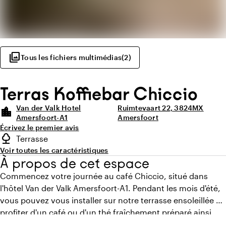
photo_library
Tous les fichiers multimédias
(
2
)
Terras Koffiebar Chiccio
Van der Valk Hotel
Ruimtevaart 22, 3824MX
location_city
Amersfoort-A1
Amersfoort
Écrivez le premier avis
Points forts
nature
Terrasse
Type d'espace extérieur
Voir toutes les caractéristiques
À propos de cet espace
Commencez votre journée au café Chiccio, situé dans
l'hôtel Van der Valk Amersfoort-A1. Pendant les mois d'été,
vous pouvez vous installer sur notre terrasse ensoleillée et
profiter d'un café ou d'un thé fraîchement préparé ainsi
que d'un délicieux morceau de gâteau. Que vous soyez en