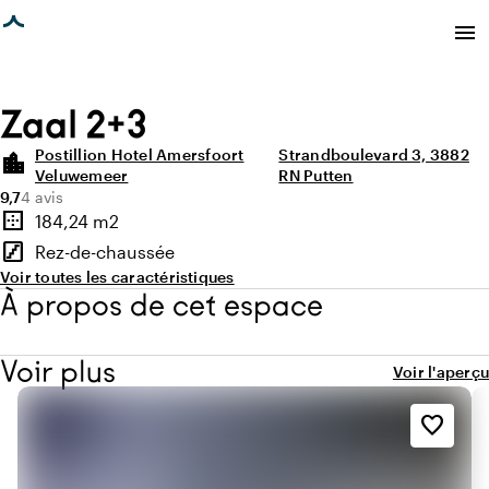
age chargée
menu
Zaal 2+3
Postillion Hotel Amersfoort
Strandboulevard 3, 3882
location_city
Veluwemeer
RN Putten
Note moyenne de 9,7 sur 10
Nombre d'avis : 4
9,7
4 avis
Points forts
border_outer
184,24 m2
Superficie
stairs
Rez-de-chaussée
Étage
Voir toutes les caractéristiques
À propos de cet espace
Voir plus
Voir l'aperçu
favorite_border