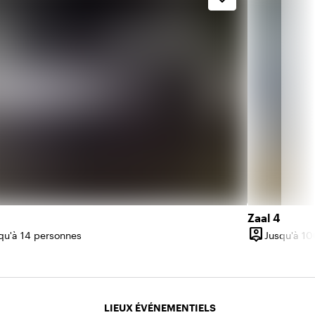
Zaal 4
person_pin
qu'à 14 personnes
Jusqu'à 10
ité
Capacité
LIEUX ÉVÉNEMENTIELS