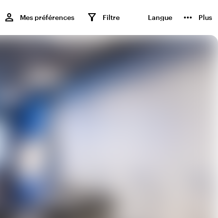
,
person
filter_alt
more_horiz
Mes préférences
Filtre
Langue
Plus