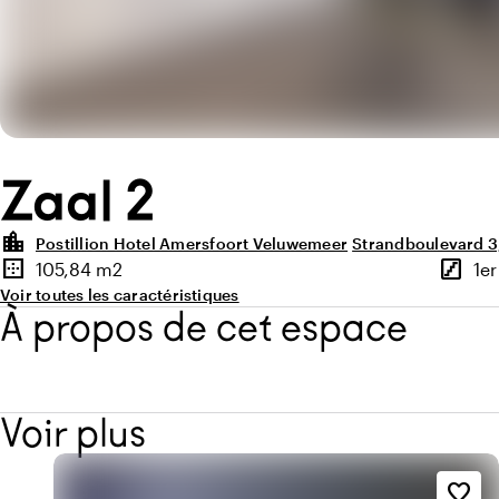
Zaal 2
location_city
Postillion Hotel Amersfoort Veluwemeer
Strandboulevard 3
Points forts
border_outer
stairs
105,84 m2
1er
Superficie
Étage
Voir toutes les caractéristiques
À propos de cet espace
Voir plus
favorite_border