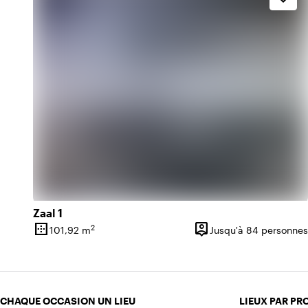
Zaal 1
border_outer
person_pin
2
101,92 m
Jusqu'à 84 personnes
Superficie
Capacité
CHAQUE OCCASION UN LIEU
LIEUX PAR PR