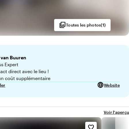
photo_library
Toutes les photos
(
1
)
van Buuren
s Expert
ct direct avec le lieu !
n coût supplémentaire
language
ler
Website
Voir l'aperçu
favorite_border