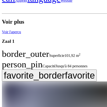
Appeler
Website
Voir plus
Voir l'aperçu
Zaal 1
border_outer
2
Superficie
101,92 m
person_pin
Capacité
Jusqu'à 84 personnes
favorite_border
favorite