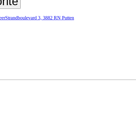
rite
eer
Strandboulevard 3, 3882 RN Putten