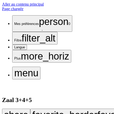
Aller au contenu principal
Page chargée
person
Mes préférences
0
,
filter_alt
Filtre
Langue
more_horiz
Plus
menu
Zaal 3+4+5