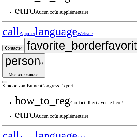
euro
Aucun coût supplémentaire
call
language
Appeler
Website
favorite_border
favori
Contacter
person
0
,
Mes préférences
Simone
van Buuren
Congress Expert
how_to_reg
Contact direct avec le lieu !
euro
Aucun coût supplémentaire
call
language