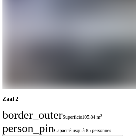
Zaal 2
border_outer
2
Superficie
105,84 m
person_pin
Capacité
Jusqu'à 85 personnes