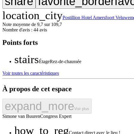
share
favorite_border
favo
location_city
Postillion Hotel Amersfoort Veluwem
Note moyenne de 9,7 sur 10
9,7
Nombre d'avis : 4
4 avis
Points forts
stairs
Étage
Rez-de-chaussée
Voir toutes les caractéristiques
À propos de cet espace
expand_more
Voir plus
Simone
van Buuren
Congress Expert
how_to_reg
Contact direct avec le lieu !