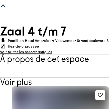
age chargée
Zaal 4 t/m 7
location_city
Postillion Hotel Amersfoort Veluwemeer
Strandboulevard 3
Points forts
stairs
Rez-de-chaussée
Étage
Voir toutes les caractéristiques
À propos de cet espace
Voir plus
favorite_border