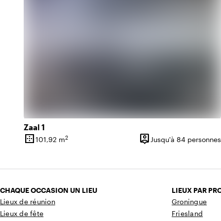
Zaal 1
border_outer
person_pin
2
101,92 m
Jusqu'à 84 personnes
Superficie
Capacité
CHAQUE OCCASION UN LIEU
LIEUX PAR PR
Lieux de réunion
Groningue
Lieux de fête
Friesland