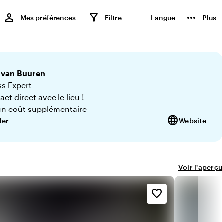
,
person
filter_alt
more_horiz
Mes préférences
Filtre
Langue
Plus
van Buuren
s Expert
ct direct avec le lieu !
n coût supplémentaire
language
ler
Website
Voir l'aperçu
favorite_border