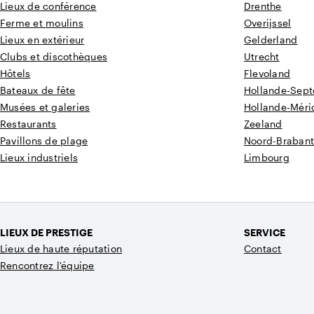
Lieux de conférence
Drenthe
Ferme et moulins
Overijssel
Lieux en extérieur
Gelderland
Clubs et discothèques
Utrecht
Hôtels
Flevoland
Bateaux de fête
Hollande-Sept
Musées et galeries
Hollande-Méri
Restaurants
Zeeland
Pavillons de plage
Noord-Braban
Lieux industriels
Limbourg
LIEUX DE PRESTIGE
SERVICE
Lieux de haute réputation
Contact
Rencontrez l'équipe