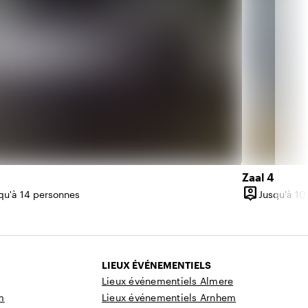
Zaal 4
person_pin
qu'à 14 personnes
Jusqu'à 10
ité
Capacité
LIEUX ÉVÉNEMENTIELS
Lieux événementiels Almere
m
Lieux événementiels Arnhem