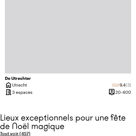
water
Au bord de l'eau
info
Amarrage possible
De Utrechter
home
Note mo
Nombr
star
Utrecht
9,4
(3)
Ville
meeting_room
person_pin
De
3 espaces
20-400
Capacité
Lieux exceptionnels pour une fête
de Noël magique
Tout voir
(457)