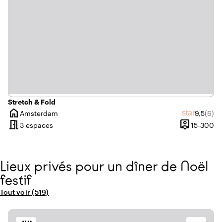
Stretch & Fold
home
Note mo
Nombr
star
Amsterdam
9,5
(6)
Ville
meeting_room
person_pin
De
3 espaces
15-300
Capacité
Lieux privés pour un dîner de Noël
festif
Tout voir
(519)
lieux dans la catégorie "Lieux privés pour un dîner de Noël festif"