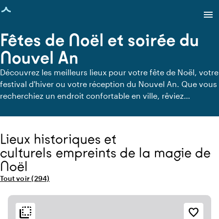
age chargée
menu
Fêtes de Noël et soirée du
Nouvel An
Découvrez les meilleurs lieux pour votre fête de Noël, votre
festival d'hiver ou votre réception du Nouvel An. Que vous
recherchiez un endroit confortable en ville, rêviez
d'organiser un festival magique de Winter Wonderland, ou
que vous cherchiez un lieu au charme historique, vous
trouverez ici des endroits uniques pour terminer l'année en
Lieux historiques et
beauté ou commencer la suivante avec style !
culturels empreints de la magie de
Noël
Tout voir
(294)
lieux dans la catégorie "Lieux historiques et culturels empreints
flip_to_back
flip_to_back
Accessibilité et emplacement
Ambiance
favorite_border