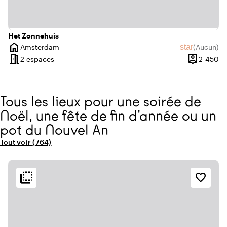
Het Zonnehuis
home
star
Amsterdam
(
Aucun
)
Ville
Aucun avis
meeting_room
person_pin
De
2 espaces
2-450
Capacité
Tous les lieux pour une soirée de
Noël, une fête de fin d'année ou un
pot du Nouvel An
Tout voir
(764)
lieux dans la catégorie "Tous les lieux pour une soirée de Noël, u
flip_to_back
flip_to_back
Accessibilité et emplacement
Ambiance
favorite_border
info
emoji_nature
Au cœur de la nature
Tendance
info
beach_access
Jungle urbaine
Plage urbaine