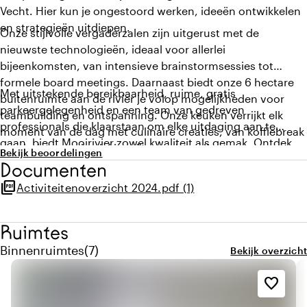
Vecht. Hier kun je ongestoord werken, ideeën ontwikkelen
en strategieën uitdiepen.
Onze stijlvolle vergaderzalen zijn uitgerust met de
nieuwste technologieën, ideaal voor allerlei
bijeenkomsten, van intensieve brainstormsessies tot
formele board meetings. Daarnaast biedt onze 6 hectare
Met uitstekende bereikbaarheid, ruime, gratis
buitenruimte aan de rivier je volop mogelijkheden voor
parkeergelegenheid en een team van gedreven
teambuilding en ontspanning. Onze keuken verrijkt elk
professionals die klaarstaan om elke uitdaging aan te
moment van de dag met culinaire creaties, van koffiebreak
gaan, biedt Mooirivier zowel kwaliteit als gemak. Ontdek
met huisgemaakte lekkernijen tot luxe diners.
Bekijk beoordelingen
hoe onze locatie jouw zakelijke bijeenkomsten kan
Documenten
versterken.
picture_as_pdf
Activiteitenoverzicht 2024.pdf (1)
Ruimtes
Aantal binnenruimtes: 7
Binnenruimtes
(
7
)
Bekijk overzicht
favorite_border