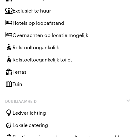
diversity_1
Exclusief te huur
hotel
Hotels op loopafstand
hotel
Overnachten op locatie mogelijk
accessible
Rolstoeltoegankelijk
accessible
Rolstoeltoegankelijk toilet
deck
Terras
outdoor_garden
Tuin
expand_more
DUURZAAMHEID
lightbulb
Ledverlichting
eco
Lokale catering