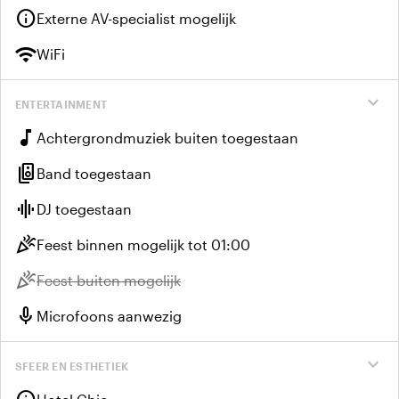
info
Externe AV-specialist mogelijk
wifi
WiFi
expand_more
ENTERTAINMENT
music_note
Achtergrondmuziek buiten toegestaan
speaker_group
Band toegestaan
graphic_eq
DJ toegestaan
celebration
Feest binnen mogelijk tot 01:00
celebration
Niet beschikbaar:
Feest buiten mogelijk
mic
Microfoons aanwezig
expand_more
SFEER EN ESTHETIEK