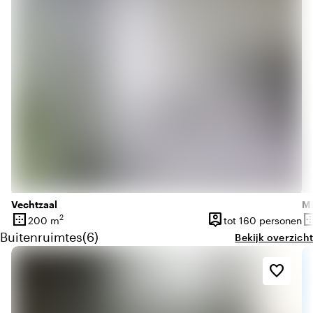
Vechtzaal
Mi
border_outer
person_pin
border_o
2
200 m
tot 160 personen
Oppervlakte
Capaciteit
Op
Aantal buitenruimtes: 6
Buitenruimtes
(
6
)
Bekijk overzicht
favorite_border