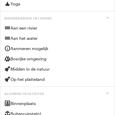
self_improvement
Yoga
expand_more
BEREIKBAARHEID EN LIGGING
water
Aan een rivier
water
Aan het water
info
Aanmeren mogelijk
forest
Bosrijke omgeving
emoji_nature
Midden in de natuur
emoji_nature
Op het platteland
expand_more
ALGEMENE FACILITEITEN
yard
Binnenplaats
deck
Buitenruimte(n)