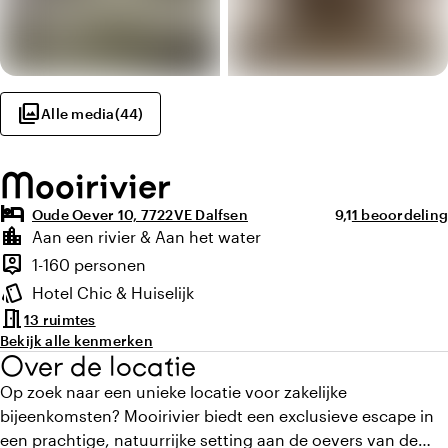
photo_library
Alle media
(
44
)
Mooirivier
hotel
Gemiddelde beoor
Aantal beoord
Oude Oever 10, 7722VE Dalfsen
9,1
1 beoordeling
Highlights
location_city
Aan een rivier & Aan het water
Locatie en omgeving
person_pin
1-160 personen
Capaciteit
style
Hotel Chic & Huiselijk
Sfeer en uitstraling
meeting_room
13 ruimtes
Bekijk alle kenmerken
Over de locatie
Op zoek naar een unieke locatie voor zakelijke
bijeenkomsten? Mooirivier biedt een exclusieve escape in
een prachtige, natuurrijke setting aan de oevers van de