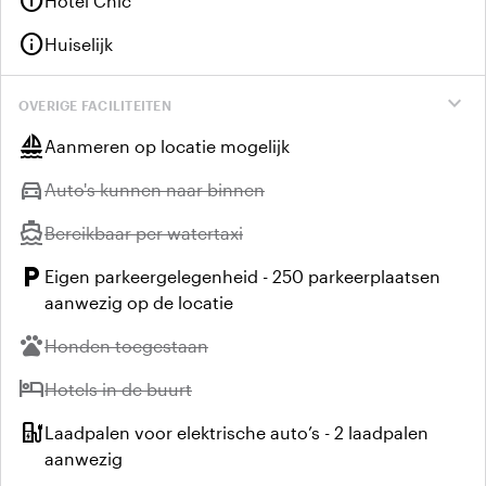
info
Hotel Chic
info
Huiselijk
expand_more
OVERIGE FACILITEITEN
sailing
Aanmeren op locatie mogelijk
directions_car
Niet beschikbaar:
Auto's kunnen naar binnen
directions_boat
Niet beschikbaar:
Bereikbaar per watertaxi
local_parking
Eigen parkeergelegenheid - 250 parkeerplaatsen
aanwezig op de locatie
pets
Niet beschikbaar:
Honden toegestaan
hotel
Niet beschikbaar:
Hotels in de buurt
ev_station
Laadpalen voor elektrische auto’s - 2 laadpalen
aanwezig