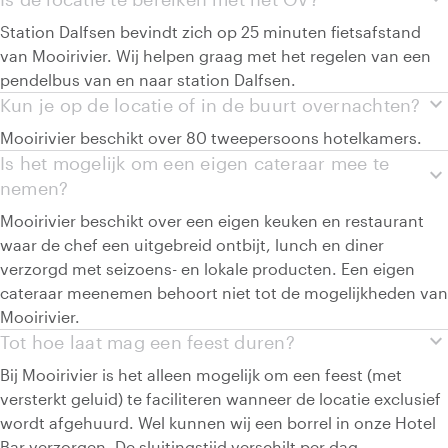
Station Dalfsen bevindt zich op 25 minuten fietsafstand
van Mooirivier. Wij helpen graag met het regelen van een
pendelbus van en naar station Dalfsen.
expand_more
Kun je op de locatie of in de buurt overnachten?
Mooirivier beschikt over 80 tweepersoons hotelkamers.
Is het mogelijk om een eigen cateraar mee te
expand_more
nemen?
Mooirivier beschikt over een eigen keuken en restaurant
waar de chef een uitgebreid ontbijt, lunch en diner
verzorgd met seizoens- en lokale producten. Een eigen
cateraar meenemen behoort niet tot de mogelijkheden van
Mooirivier.
expand_more
Tot hoe laat mag een feest duren?
Bij Mooirivier is het alleen mogelijk om een feest (met
versterkt geluid) te faciliteren wanneer de locatie exclusief
wordt afgehuurd. Wel kunnen wij een borrel in onze Hotel
Bar verzorgen. De sluitingstijd verschilt per dag.