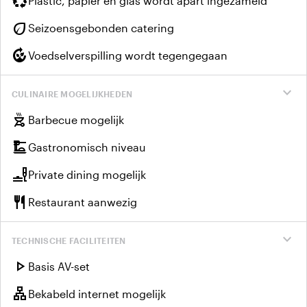
recycling
Plastic, papier en glas wordt apart ingezameld
eco
Seizoensgebonden catering
compost
Voedselverspilling wordt tegengegaan
expand_more
CULINAIRE MOGELIJKHEDEN
outdoor_grill
Barbecue mogelijk
dinner_dining
Gastronomisch niveau
brunch_dining
Private dining mogelijk
restaurant
Restaurant aanwezig
expand_more
TECHNISCHE FACILITEITEN
play_arrow
Basis AV-set
lan
Bekabeld internet mogelijk