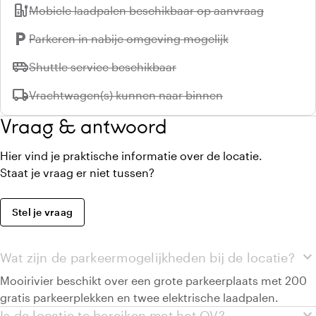
ev_station
Niet beschikbaar:
Mobiele laadpalen beschikbaar op aanvraag
local_parking
Niet beschikbaar:
Parkeren in nabije omgeving mogelijk
airport_shuttle
Niet beschikbaar:
Shuttle service beschikbaar
local_shipping
Niet beschikbaar:
Vrachtwagen(s) kunnen naar binnen
Vraag & antwoord
Hier vind je praktische informatie over de locatie.
Staat je vraag er niet tussen?
Stel je vraag
expand_more
Wat zijn de parkeermogelijkheden bij de locatie?
Mooirivier beschikt over een grote parkeerplaats met 200
gratis parkeerplekken en twee elektrische laadpalen.
expand_more
Is de locatie te bereiken met het OV?