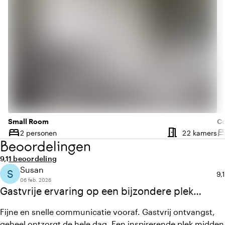
Small Room
C
meeting_room
bed
be
Aa
2 personen
22 kamers
Capaciteit
Ca
Beoordelingen
Gemiddelde beoordeling van 9,1 uit 10
Aantal beoordelingen: 1
9,1
1 beoordeling
Susan
S
Ge
9,1
06 feb. 2026
Gastvrije ervaring op een bijzondere plek
midden in de natuur!
Fijne en snelle communicatie vooraf. Gastvrij ontvangst,
geheel ontzorgt de hele dag. Een inspirerende plek midden