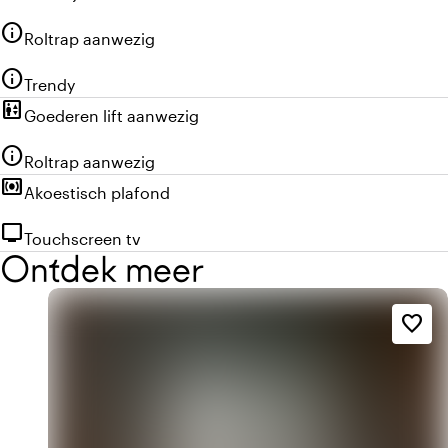
info
Roltrap aanwezig
info
Trendy
elevator
Goederen lift aanwezig
info
Roltrap aanwezig
surround_sound
Akoestisch plafond
tv
Touchscreen tv
Ontdek meer
favorite_border