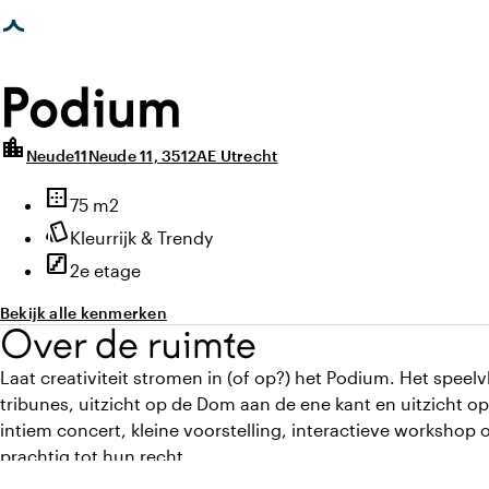
photo_library
photo_library
agina geladen
Alle foto's
(
3
)
Alle media
(
3
)
Podium
location_city
Neude11
Neude 11, 3512AE Utrecht
Highlights
border_outer
Oppervlakte
75 m2
style
Sfeer en uitstraling
Kleurrijk & Trendy
stairs
Verdieping
2e etage
Bekijk alle kenmerken
Over de ruimte
Laat creativiteit stromen in (of op?) het Podium. Het spee
tribunes, uitzicht op de Dom aan de ene kant en uitzicht o
intiem concert, kleine voorstelling, interactieve workshop 
prachtig tot hun recht.
De afsluitbare zaal van het Podium nodigt jou en je gasten u