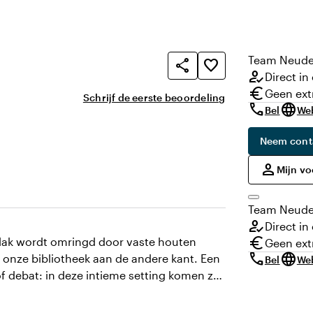
Team
Neude
share
favorite_border
how_to_reg
Direct in
euro
Geen ext
Schrijf de eerste beoordeling
call
language
Bel
We
Neem cont
,
person
Mijn v
Team
Neude
how_to_reg
Direct in
euro
lvlak wordt omringd door vaste houten
Geen ext
call
language
p onze bibliotheek aan de andere kant. Een
Bel
We
of debat: in deze intieme setting komen ze
it tot speelse interactie. Kies voor een