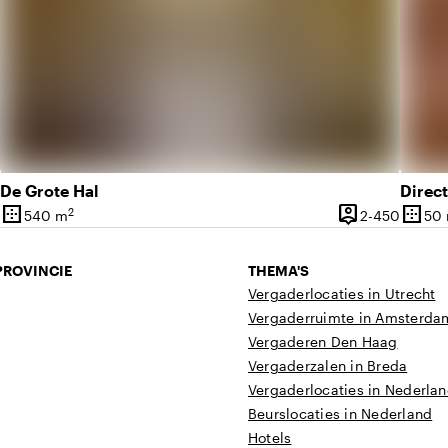
De Grote Hal
Direc
border_outer
person_pin
border_outer
2
2 tot 180 personen
2 tot 4
540 m
2-450
50
it
Oppervlakte
Capaciteit
Opper
PROVINCIE
THEMA'S
Vergaderlocaties in Utrecht
Vergaderruimte in Amsterda
Vergaderen Den Haag
Vergaderzalen in Breda
Vergaderlocaties in Nederla
Beurslocaties in Nederland
Hotels