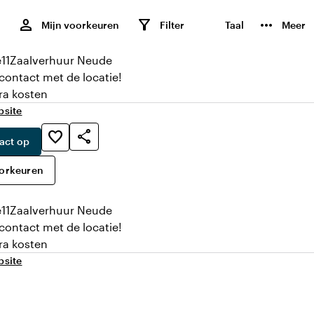
,
person
filter_alt
more_horiz
Mijn voorkeuren
Filter
Taal
Meer
11
Zaalverhuur Neude
 contact met de locatie!
ra kosten
bsite
share
favorite_border
act op
oorkeuren
11
Zaalverhuur Neude
 contact met de locatie!
ra kosten
bsite