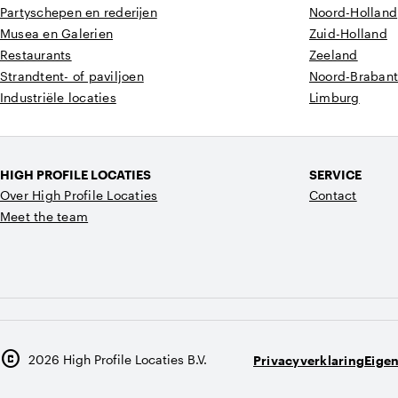
Partyschepen en rederijen
Noord-Holland
Musea en Galerien
Zuid-Holland
Restaurants
Zeeland
Strandtent- of paviljoen
Noord-Braban
Industriële locaties
Limburg
HIGH PROFILE LOCATIES
SERVICE
Over High Profile Locaties
Contact
Meet the team
copyright
2026
High Profile Locaties B.V.
Privacyverklaring
Eige