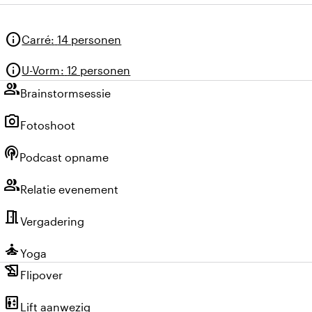
enement, en plaats het mobiele scherm en
info
Carré
:
14 personen
info
U-Vorm
:
12 personen
group
Brainstormsessie
photo_camera
Fotoshoot
podcasts
Podcast opname
group
Relatie evenement
meeting_room
Vergadering
self_improvement
Yoga
history_edu
Flipover
elevator
Lift aanwezig