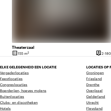
Theaterzaal
border_outer
person_pin
2
155 m
2-180
Oppervlakte
Capacite
ELKE GELEGENHEID EEN LOCATIE
LOCATIES OP 
Vergaderlocaties
Groningen
Feestlocaties
Friesland
Congreslocaties
Drenthe
Boerderijen, hoeves molens
Overijssel
Buitenlocaties
Gelderland
Clubs- en discotheken
Utrecht
Hotels
Flevoland