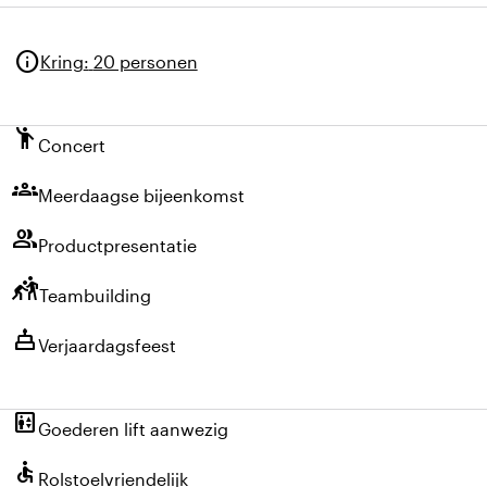
info
Kring
:
20 personen
emoji_people
Concert
groups
Meerdaagse bijeenkomst
group
Productpresentatie
sports_kabaddi
Teambuilding
cake
Verjaardagsfeest
elevator
Goederen lift aanwezig
accessible
Rolstoelvriendelijk