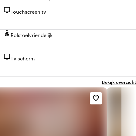
tv
Touchscreen tv
accessible
Rolstoelvriendelijk
tv
TV scherm
Bekijk overzicht
favorite_border