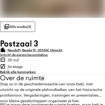
photo_library
Alle media
(
2
)
Postzaal 3
location_city
Neude11
Neude 11, 3512AE Utrecht
Schrijf de eerste beoordeling
Highlights
border_outer
30 m2
Oppervlakte
stairs
2e etage
Verdieping
Bekijk alle kenmerken
Over de ruimte
Stap zo in de geschiedenissectie van onze bieb, met
uitzicht op de originele plafondbalken van het historische
postkantoor. Vergaderingen, trainingen en presentaties
voor kleine gezelschappen organiseer je hier.
Wil je graag deze inspirerende ruimte boeken, maar heb je