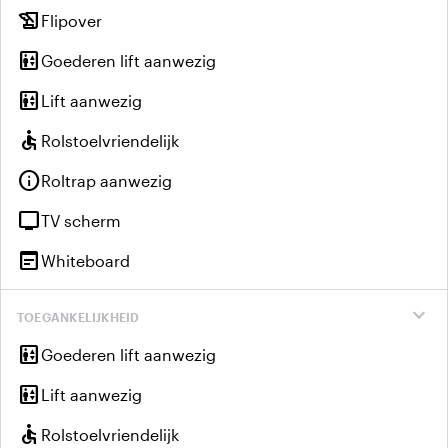
history_edu
Flipover
elevator
Goederen lift aanwezig
elevator
Lift aanwezig
accessible
Rolstoelvriendelijk
info
Roltrap aanwezig
tv
TV scherm
wysiwyg
Whiteboard
expand_more
TOEGANKELIJKHEID
elevator
Goederen lift aanwezig
elevator
Lift aanwezig
accessible
Rolstoelvriendelijk