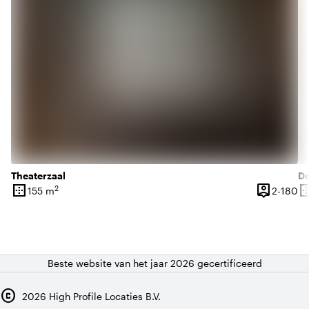
Theaterzaal
De
border_outer
person_pin
border_o
2
2 
155 m
2-180
Oppervlakte
Capaciteit
Op
Beste website van het jaar 2026 gecertificeerd
copyright
2026
High Profile Locaties B.V.