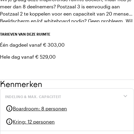
meer dan 8 deelnemers? Postzaal 3 is eenvoudig aan
Postzaal 2 te koppelen voor een capaciteit van 20 mensen.
Beeldscherm en/of whiteboard nodig? Geen probleem. Wil
je subsessies of breakoutsessies organiseren bij je plenaire
TARIEVEN VAN DEZE RUIMTE
vergadering in een van onze grotere zalen? Daar zijn
Postzaal 1, 2 en 3 dé ideale keuze voor.
Één dagdeel vanaf € 303,00
Hele dag vanaf € 529,00
Kenmerken
expand_more
INDELING & MAX. CAPACITEIT
info
Boardroom
:
8 personen
info
Kring
:
12 personen