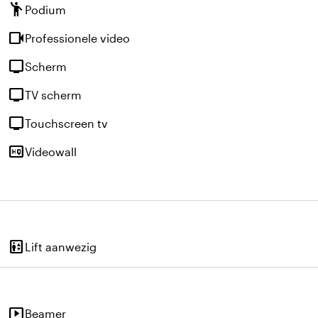
emoji_people
Podium
videocam
Professionele video
tv
Scherm
tv
TV scherm
tv
Touchscreen tv
high_quality
Videowall
elevator
Lift aanwezig
smart_display
Beamer