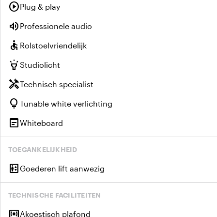
play_circle
Plug & play
volume_up
Professionele audio
accessible
Rolstoelvriendelijk
highlight
Studiolicht
handyman
Technisch specialist
lightbulb
Tunable white verlichting
wysiwyg
Whiteboard
TOEGANKELIJKHEID
elevator
Goederen lift aanwezig
TECHNISCHE FACILITEITEN
surround_sound
Akoestisch plafond