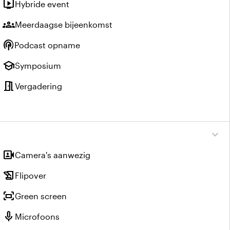
live_tv
Hybride event
groups
Meerdaagse bijeenkomst
podcasts
Podcast opname
school
Symposium
meeting_room
Vergadering
expand_more
video_camera_front
Camera's aanwezig
history_edu
Flipover
fit_screen
Green screen
mic
Microfoons