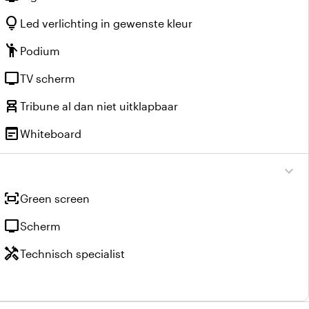
lightbulb
Led verlichting in gewenste kleur
emoji_people
Podium
tv
TV scherm
chair_alt
Tribune al dan niet uitklapbaar
wysiwyg
Whiteboard
expand_more
fit_screen
Green screen
tv
Scherm
handyman
Technisch specialist