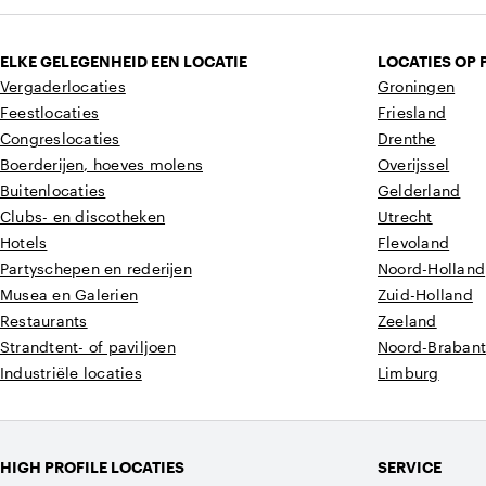
ELKE GELEGENHEID EEN LOCATIE
LOCATIES OP 
Vergaderlocaties
Groningen
Feestlocaties
Friesland
Congreslocaties
Drenthe
Boerderijen, hoeves molens
Overijssel
Buitenlocaties
Gelderland
Clubs- en discotheken
Utrecht
Hotels
Flevoland
Partyschepen en rederijen
Noord-Holland
Musea en Galerien
Zuid-Holland
Restaurants
Zeeland
Strandtent- of paviljoen
Noord-Braban
Industriële locaties
Limburg
HIGH PROFILE LOCATIES
SERVICE