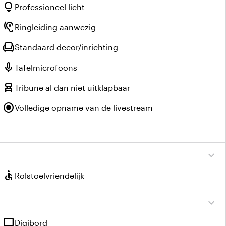
lightbulb
Professioneel licht
hearing
Ringleiding aanwezig
chair
Standaard decor/inrichting
mic
Tafelmicrofoons
chair_alt
Tribune al dan niet uitklapbaar
radio_button_checked
Volledige opname van de livestream
expand_more
accessible
Rolstoelvriendelijk
expand_more
tv
Digibord