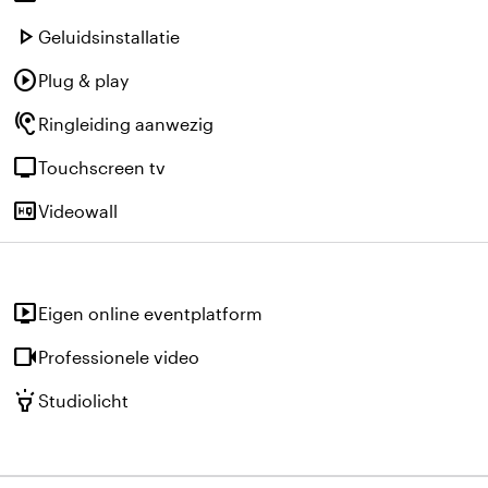
play_arrow
Geluidsinstallatie
play_circle
Plug & play
hearing
Ringleiding aanwezig
tv
Touchscreen tv
high_quality
Videowall
live_tv
Eigen online eventplatform
videocam
Professionele video
highlight
Studiolicht