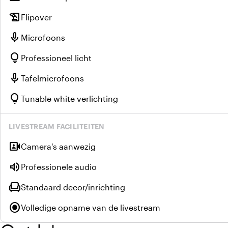
history_edu
Flipover
mic
Microfoons
lightbulb
Professioneel licht
mic
Tafelmicrofoons
lightbulb
Tunable white verlichting
LIVESTREAM FACILITEITEN
video_camera_front
Camera's aanwezig
volume_up
Professionele audio
chair
Standaard decor/inrichting
radio_button_checked
Volledige opname van de livestream