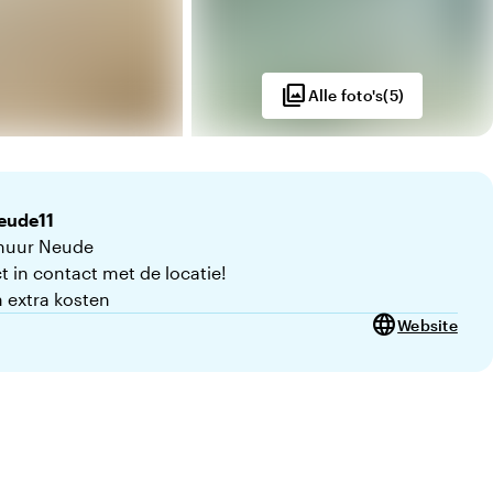
photo_library
Alle foto's
(
5
)
eude11
huur Neude
t in contact met de locatie!
 extra kosten
language
Website