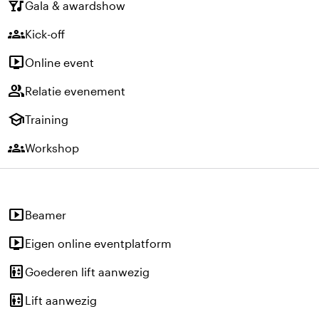
nightlife
Gala & awardshow
groups
Kick-off
live_tv
Online event
group
Relatie evenement
school
Training
groups
Workshop
smart_display
Beamer
live_tv
Eigen online eventplatform
elevator
Goederen lift aanwezig
elevator
Lift aanwezig