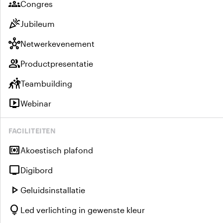
groups
Congres
celebration
Jubileum
hub
Netwerkevenement
group
Productpresentatie
sports_kabaddi
Teambuilding
live_tv
Webinar
FACILITEITEN
surround_sound
Akoestisch plafond
tv
Digibord
play_arrow
Geluidsinstallatie
lightbulb
Led verlichting in gewenste kleur