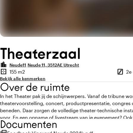
Theaterzaal
location_city
Neude11
Neude 11, 3512AE Utrecht
Highlights
border_outer
stairs
155 m2
2e
Oppervlakte
Verdie
Bekijk alle kenmerken
Over de ruimte
In het Theater pak jij de schijnwerpers. Vanaf de tribune 
theatervoorstelling, concert, productpresentatie, congres 
beneden. Daar zorgen de volledige theater-technische insta
voor. En een opname of livestream van je evenement? Ook d
Documenten
Het Theater, met haar weidse uitzicht over Utrecht, vind 
horecalocaties in ons pand. Dat maakt deze zaal ideaal om