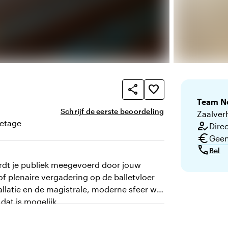
share
favorite_border
Team
N
Schrijf de eerste beoordeling
Zaalver
 etage
how_to_reg
Direc
ping
euro
Geen
call
Bel
wordt je publiek meegevoerd door jouw
of plenaire vergadering op de balletvloer
llatie en de magistrale, moderne sfeer wel
at is mogelijk.
je pal boven NODA, één van onze twee
 gasten beneden te ontvangen of te