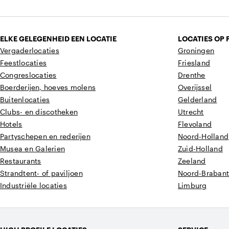
ELKE GELEGENHEID EEN LOCATIE
LOCATIES OP 
Vergaderlocaties
Groningen
Feestlocaties
Friesland
Congreslocaties
Drenthe
Boerderijen, hoeves molens
Overijssel
Buitenlocaties
Gelderland
Clubs- en discotheken
Utrecht
Hotels
Flevoland
Partyschepen en rederijen
Noord-Holland
Musea en Galerien
Zuid-Holland
Restaurants
Zeeland
Strandtent- of paviljoen
Noord-Braban
Industriële locaties
Limburg