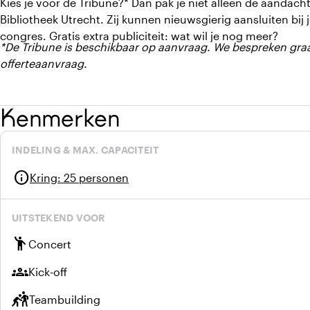
Kies je voor de Tribune?* Dan pak je niet alleen de aandach
Bibliotheek Utrecht. Zij kunnen nieuwsgierig aansluiten bij
congres. Gratis extra publiciteit: wat wil je nog meer?
*De Tribune is beschikbaar op aanvraag. We bespreken gra
offerteaanvraag.
Kenmerken
INDELING & MAX. CAPACITEIT
info
Kring
:
25 personen
UITSTEKEND VOOR
emoji_people
Concert
groups
Kick-off
sports_kabaddi
Teambuilding