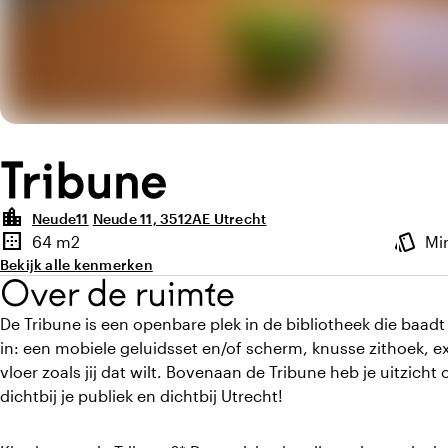
Tribune
location_city
Neude11
Neude 11, 3512AE Utrecht
Highlights
border_outer
style
64 m2
Mi
Oppervlakte
Sfeer e
Bekijk alle kenmerken
Over de ruimte
De Tribune is een openbare plek in de bibliotheek die baadt 
in: een mobiele geluidsset en/of scherm, knusse zithoek, e
vloer zoals jij dat wilt. Bovenaan de Tribune heb je uitzic
dichtbij je publiek en dichtbij Utrecht!