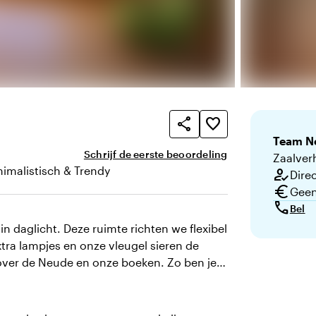
share
favorite_border
Team
N
Schrijf de eerste beoordeling
Zaalver
nimalistisch & Trendy
how_to_reg
Direc
n uitstraling
euro
Geen
call
Bel
in daglicht. Deze ruimte richten we flexibel
xtra lampjes en onze vleugel sieren de
ht over de Neude en onze boeken. Zo ben je