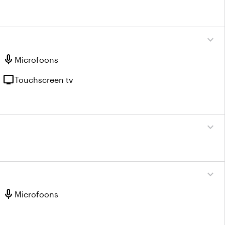
expand_more
mic
Microfoons
tv
Touchscreen tv
expand_more
expand_more
mic
Microfoons