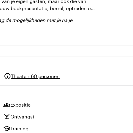
t van je eigen gasten, maar ook die van
 jouw boekpresentatie, borrel, optreden of
ag de mogelijkheden met je na je
info
Theater
:
60 personen
groups
Expositie
local_bar
Ontvangst
school
Training