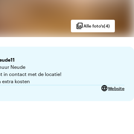
photo_library
Alle foto's
(
4
)
eude11
huur Neude
t in contact met de locatie!
 extra kosten
language
Website