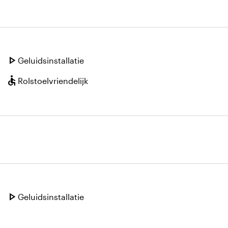
play_arrow
Geluidsinstallatie
accessible
Rolstoelvriendelijk
play_arrow
Geluidsinstallatie