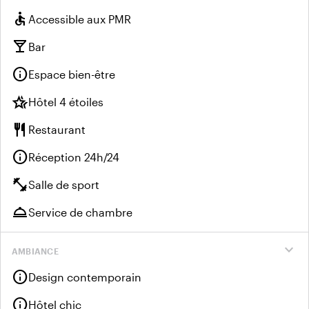
accessible
Accessible aux PMR
local_bar
Bar
info
Espace bien-être
hotel_class
Hôtel 4 étoiles
restaurant
Restaurant
info
Réception 24h/24
fitness_center
Salle de sport
room_service
Service de chambre
expand_more
AMBIANCE
info
Design contemporain
info
Hôtel chic