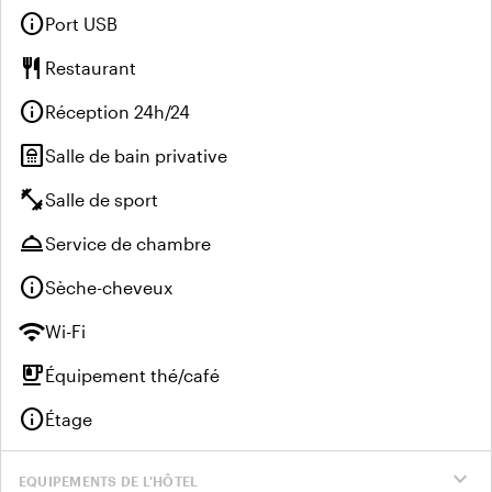
info
Port USB
restaurant
Restaurant
info
Réception 24h/24
bathroom
Salle de bain privative
fitness_center
Salle de sport
room_service
Service de chambre
info
Sèche-cheveux
wifi
Wi-Fi
emoji_food_beverage
Équipement thé/café
info
Étage
expand_more
EQUIPEMENTS DE L'HÔTEL