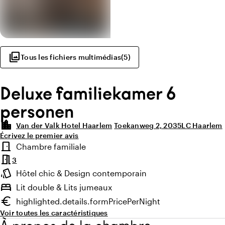
photo_library
Tous les fichiers multimédias
(
5
)
Deluxe familiekamer 6
personen
location_city
Van der Valk Hotel Haarlem
Toekanweg 2, 2035LC Haarlem
Écrivez le premier avis
Points forts
door_front
Chambre familiale
Type de chambre
meeting_room
3
style
Hôtel chic & Design contemporain
Ambiance
bed
Lit double & Lits jumeaux
euro
highlighted.details.formPricePerNight
Prix minimum
Voir toutes les caractéristiques