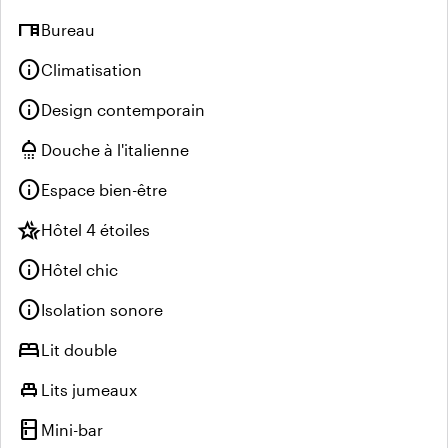
desk
Bureau
info
Climatisation
info
Design contemporain
shower
Douche à l'italienne
info
Espace bien-être
hotel_class
Hôtel 4 étoiles
info
Hôtel chic
info
Isolation sonore
bed
Lit double
single_bed
Lits jumeaux
kitchen
Mini-bar