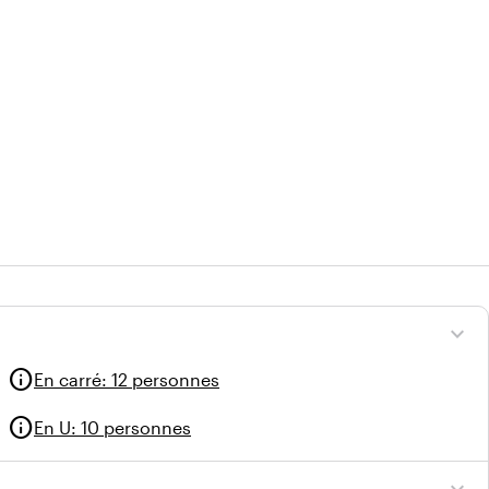
expand_more
info
En carré
:
12 personnes
info
En U
:
10 personnes