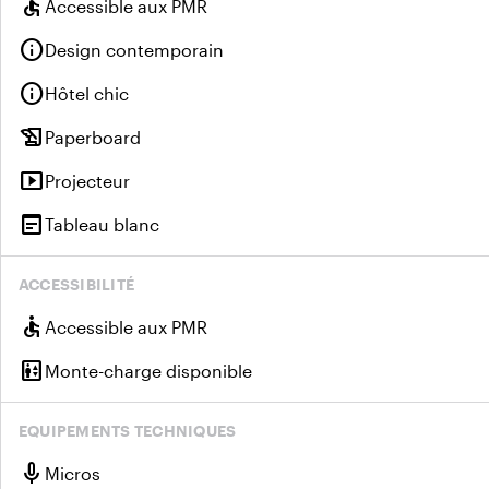
accessible
Accessible aux PMR
info
Design contemporain
info
Hôtel chic
history_edu
Paperboard
smart_display
Projecteur
wysiwyg
Tableau blanc
ACCESSIBILITÉ
accessible
Accessible aux PMR
elevator
Monte-charge disponible
EQUIPEMENTS TECHNIQUES
mic
Micros