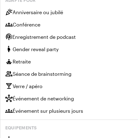
ADAPTÉ POUR
celebration
Anniversaire ou jubilé
groups
Conférence
podcasts
Enregistrement de podcast
pregnant_woman
Gender reveal party
self_improvement
Retraite
group
Séance de brainstorming
local_bar
Verre / apéro
hub
Événement de networking
groups
Événement sur plusieurs jours
EQUIPEMENTS