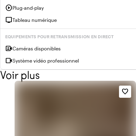
play_circle
Plug-and-play
tv
Tableau numérique
EQUIPEMENTS POUR RETRANSMISSION EN DIRECT
video_camera_front
Caméras disponibles
videocam
Système vidéo professionnel
Voir plus
favorite_border