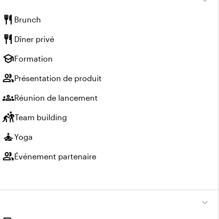
expand_more
restaurant
Brunch
restaurant
Dîner privé
school
Formation
group
Présentation de produit
groups
Réunion de lancement
sports_kabaddi
Team building
self_improvement
Yoga
group
Événement partenaire
expand_more