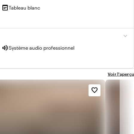
wysiwyg
Tableau blanc
expand_more
volume_up
Système audio professionnel
Voir l'aperçu
favorite_border