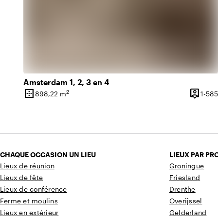
Amsterdam 1, 2, 3 en 4
border_outer
person_pin
2
898,22 m
1-585
Superficie
Capacit
CHAQUE OCCASION UN LIEU
LIEUX PAR PR
Lieux de réunion
Groningue
Lieux de fête
Friesland
Lieux de conférence
Drenthe
Ferme et moulins
Overijssel
Lieux en extérieur
Gelderland