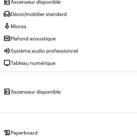
elevator
Ascenseur disponible
chair
Décor/mobilier standard
mic
Micros
surround_sound
Plafond acoustique
volume_up
Système audio professionnel
tv
Tableau numérique
elevator
Ascenseur disponible
history_edu
Paperboard