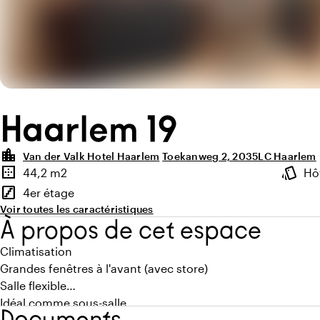
Haarlem 19
location_city
Van der Valk Hotel Haarlem
Toekanweg 2, 2035LC Haarlem
Points forts
border_outer
style
44,2 m2
Hô
Superficie
Ambia
stairs
4er étage
Étage
Voir toutes les caractéristiques
À propos de cet espace
Climatisation
Grandes fenêtres à l'avant (avec store)
Salle flexible
Idéal comme sous-salle
Documents
Écran TV de 65 pouces mobile