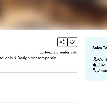
share
favorite_border
Sales
T
Écrivez le premier avis
-
tel chic & Design contemporain
how_to_reg
Conta
nce
euro
Aucu
call
Appe