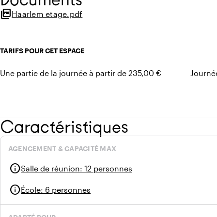
Gestion domotique via panneau de commande (son, lumièr
picture_as_pdf
Haarlem etage.pdf
Accès au balcon
Plafond acoustique
Murs insonorisés
TARIFS POUR CET ESPACE
Accessible en fauteuil roulant
Une partie de la journée à partir de 235,00 €
Journée
Caractéristiques
AGENCEMENT & CAPACITÉ MAX
info
Salle de réunion
:
12 personnes
info
École
:
6 personnes