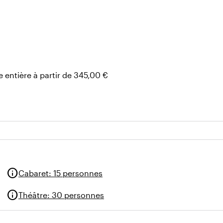
e, température)
 entière à partir de 345,00 €
info
Cabaret
:
15 personnes
info
Théâtre
:
30 personnes