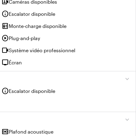
video_camera_front
Caméras disponibles
info
Escalator disponible
elevator
Monte-charge disponible
play_circle
Plug-and-play
videocam
Système vidéo professionnel
tv
Écran
expand_more
info
Escalator disponible
expand_more
surround_sound
Plafond acoustique