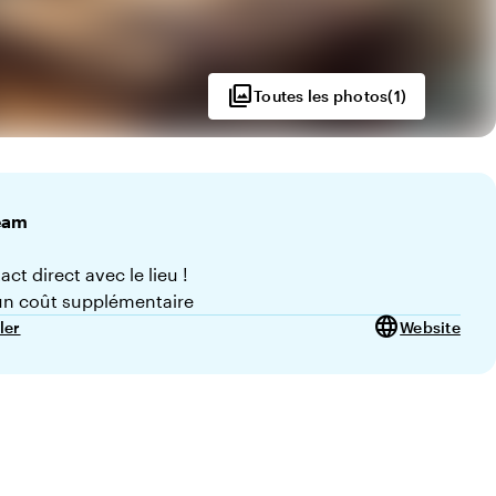
photo_library
Toutes les photos
(
1
)
eam
ct direct avec le lieu !
n coût supplémentaire
language
ler
Website