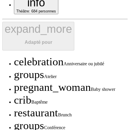
info
Théâtre
:
684 personnes
expand_more
Adapté pour
celebration
Anniversaire ou jubilé
groups
Atelier
pregnant_woman
Baby shower
crib
Baptême
restaurant
Brunch
groups
Conférence