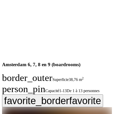
Amsterdam 6, 7, 8 en 9 (boardrooms)
border_outer
2
Superficie
38,76 m
person_pin
Capacité
1-13
De 1 à 13 personnes
favorite_border
favorite