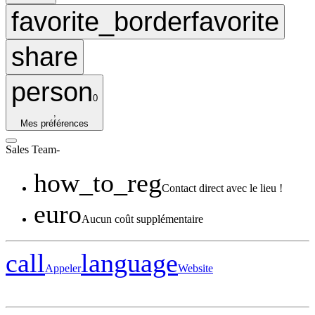
favorite_border
favorite
share
person
0
,
Mes préférences
Sales
Team
-
how_to_reg
Contact direct avec le lieu !
euro
Aucun coût supplémentaire
call
language
Appeler
Website