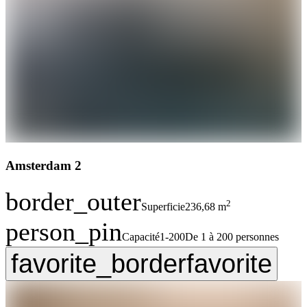
Amsterdam 2
border_outer
2
Superficie
236,68 m
person_pin
Capacité
1-200
De 1 à 200 personnes
favorite_border
favorite