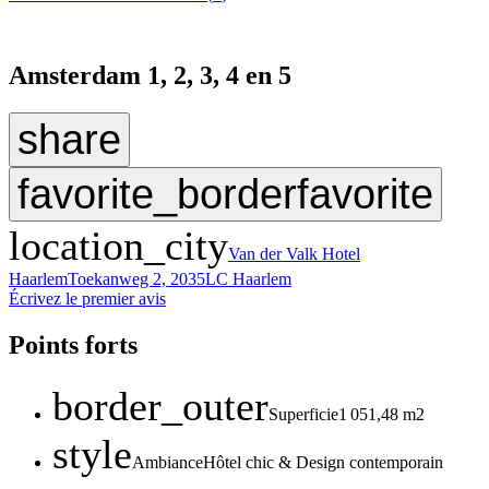
Amsterdam 1, 2, 3, 4 en 5
share
favorite_border
favorite
location_city
Van der Valk Hotel
Haarlem
Toekanweg 2, 2035LC Haarlem
Écrivez le premier avis
Points forts
border_outer
Superficie
1 051,48 m2
style
Ambiance
Hôtel chic & Design contemporain