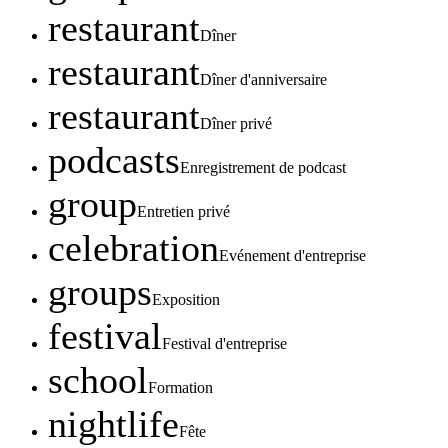
restaurant
Dîner
restaurant
Dîner d'anniversaire
restaurant
Dîner privé
podcasts
Enregistrement de podcast
group
Entretien privé
celebration
Evénement d'entreprise
groups
Exposition
festival
Festival d'entreprise
school
Formation
nightlife
Fête