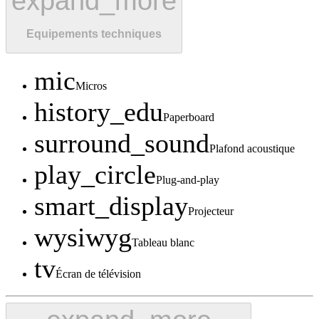
expand_more
Equipements techniques
mic
Micros
history_edu
Paperboard
surround_sound
Plafond acoustique
play_circle
Plug-and-play
smart_display
Projecteur
wysiwyg
Tableau blanc
tv
Écran de télévision