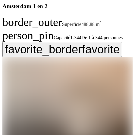
Amsterdam 1 en 2
border_outer
2
Superficie
488,88 m
person_pin
Capacité
1-344
De 1 à 344 personnes
favorite_border
favorite