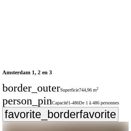
Amsterdam 1, 2 en 3
border_outer
2
Superficie
744,96 m
person_pin
Capacité
1-486
De 1 à 486 personnes
favorite_border
favorite