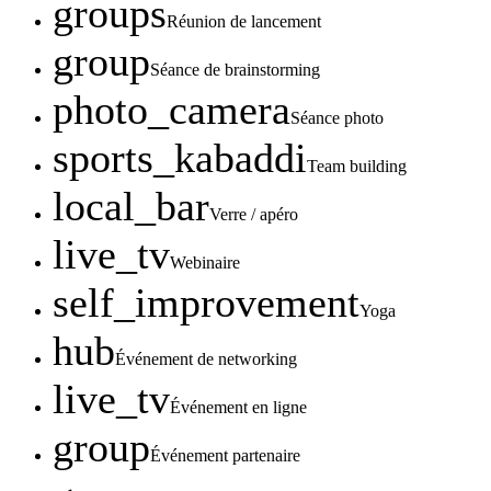
groups
Réunion de lancement
group
Séance de brainstorming
photo_camera
Séance photo
sports_kabaddi
Team building
local_bar
Verre / apéro
live_tv
Webinaire
self_improvement
Yoga
hub
Événement de networking
live_tv
Événement en ligne
group
Événement partenaire