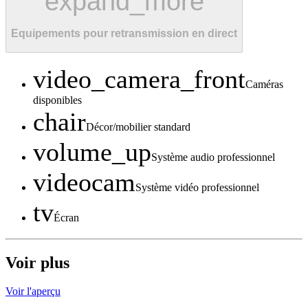
expand_more
Equipements pour retransmission en direct
video_camera_front
Caméras
disponibles
chair
Décor/mobilier standard
volume_up
Système audio professionnel
videocam
Système vidéo professionnel
tv
Écran
Voir plus
Voir l'aperçu