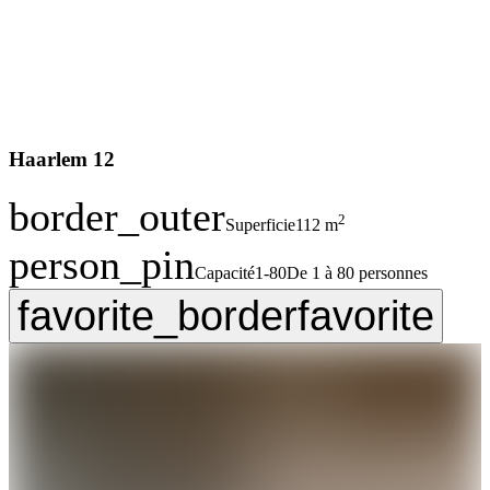
Haarlem 12
border_outer
2
Superficie
112 m
person_pin
Capacité
1-80
De 1 à 80 personnes
favorite_border
favorite