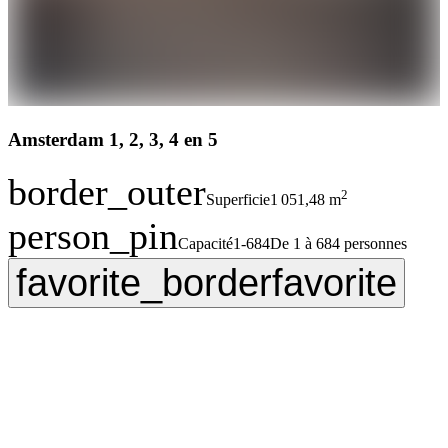
Amsterdam 1, 2, 3, 4 en 5
border_outer
2
Superficie
1 051,48 m
person_pin
Capacité
1-684
De 1 à 684 personnes
favorite_border
favorite