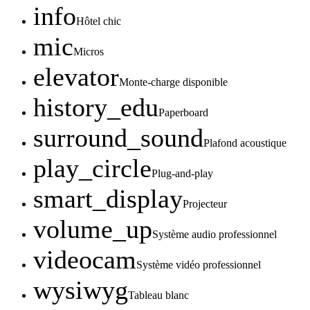
info
Hôtel chic
mic
Micros
elevator
Monte-charge disponible
history_edu
Paperboard
surround_sound
Plafond acoustique
play_circle
Plug-and-play
smart_display
Projecteur
volume_up
Système audio professionnel
videocam
Système vidéo professionnel
wysiwyg
Tableau blanc