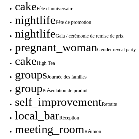
cake
Fête d'anniversaire
nightlife
Fête de promotion
nightlife
Gala / cérémonie de remise de prix
pregnant_woman
Gender reveal party
cake
High Tea
groups
Journée des familles
group
Présentation de produit
self_improvement
Retraite
local_bar
Réception
meeting_room
Réunion