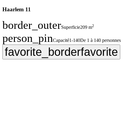
Haarlem 11
border_outer
2
Superficie
209 m
person_pin
Capacité
1-140
De 1 à 140 personnes
favorite_border
favorite