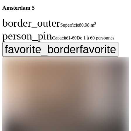
Amsterdam 5
border_outer
2
Superficie
80,98 m
person_pin
Capacité
1-60
De 1 à 60 personnes
favorite_border
favorite