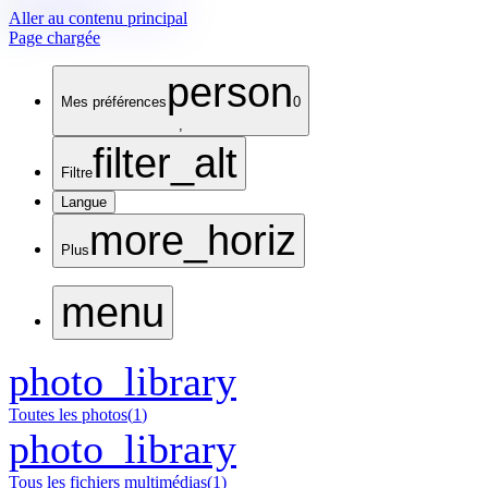
Aller au contenu principal
Page chargée
person
Mes préférences
0
,
filter_alt
Filtre
Langue
more_horiz
Plus
menu
photo_library
Toutes les photos
(
1
)
photo_library
Tous les fichiers multimédias
(
1
)