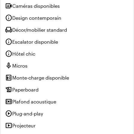
video_camera_front
Caméras disponibles
info
Design contemporain
chair
Décor/mobilier standard
info
Escalator disponible
info
Hôtel chic
mic
Micros
elevator
Monte-charge disponible
history_edu
Paperboard
surround_sound
Plafond acoustique
play_circle
Plug-and-play
smart_display
Projecteur