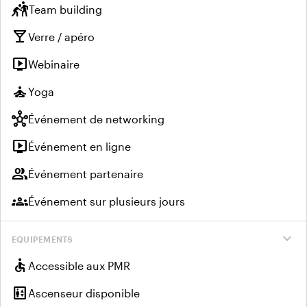
sports_kabaddi
Team building
local_bar
Verre / apéro
live_tv
Webinaire
self_improvement
Yoga
hub
Événement de networking
live_tv
Événement en ligne
group
Événement partenaire
groups
Événement sur plusieurs jours
expand_more
EQUIPEMENTS
accessible
Accessible aux PMR
elevator
Ascenseur disponible