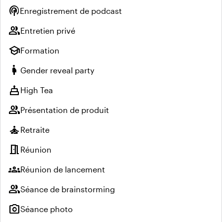
podcasts
Enregistrement de podcast
group
Entretien privé
school
Formation
pregnant_woman
Gender reveal party
cake
High Tea
group
Présentation de produit
self_improvement
Retraite
meeting_room
Réunion
groups
Réunion de lancement
group
Séance de brainstorming
photo_camera
Séance photo