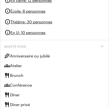
info
En carré
:
12 personnes
info
École
:
6 personnes
info
Théâtre
:
30 personnes
info
En U
:
10 personnes
expand_more
ADAPTÉ POUR
celebration
Anniversaire ou jubilé
groups
Atelier
restaurant
Brunch
groups
Conférence
restaurant
Dîner
restaurant
Dîner privé