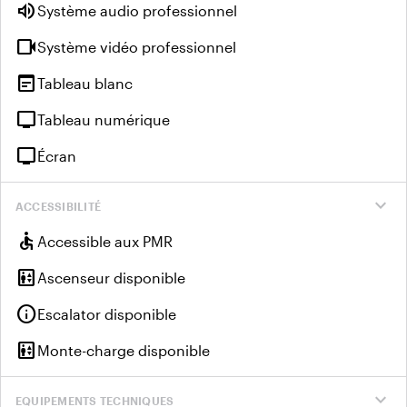
volume_up
Système audio professionnel
videocam
Système vidéo professionnel
wysiwyg
Tableau blanc
tv
Tableau numérique
tv
Écran
expand_more
ACCESSIBILITÉ
accessible
Accessible aux PMR
elevator
Ascenseur disponible
info
Escalator disponible
elevator
Monte-charge disponible
expand_more
EQUIPEMENTS TECHNIQUES