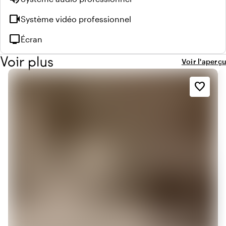
videocam
Système vidéo professionnel
tv
Écran
Voir plus
Voir l'aperçu
favorite_border