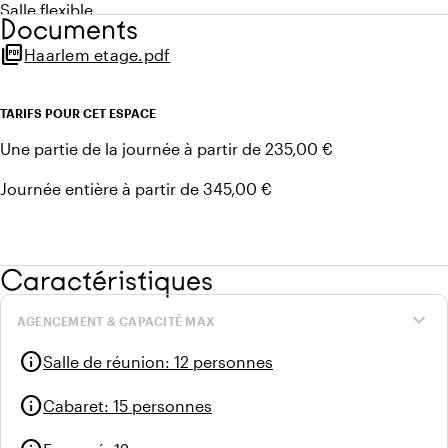
Salle flexible
Documents
Idéale comme salle annexe
picture_as_pdf
Haarlem etage.pdf
Convient pour de plus petits groupes
Écran TV mobile de 65 pouces
Gestion domotique via panneau de contrôle (son, lumière,
TARIFS POUR CET ESPACE
température)
Une partie de la journée à partir de 235,00 €
Accès au balcon
Plafond acoustique
Journée entière à partir de 345,00 €
Murs insonorisés
Accessible en fauteuil roulant
Caractéristiques
expand_more
AGENCEMENT & CAPACITÉ MAX
info
Salle de réunion
:
12 personnes
info
Cabaret
:
15 personnes