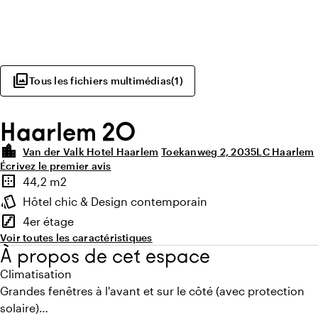
photo_library
Tous les fichiers multimédias
(
1
)
Haarlem 20
location_city
Van der Valk Hotel Haarlem
Toekanweg 2, 2035LC Haarlem
Écrivez le premier avis
Points forts
border_outer
44,2 m2
Superficie
style
Hôtel chic & Design contemporain
Ambiance
stairs
4er étage
Étage
Voir toutes les caractéristiques
À propos de cet espace
Climatisation
Grandes fenêtres à l'avant et sur le côté (avec protection
solaire)