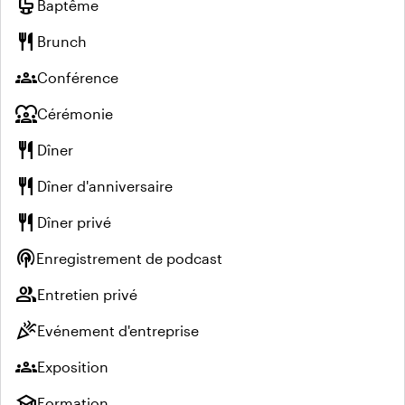
crib
Baptême
restaurant
Brunch
groups
Conférence
diversity_1
Cérémonie
restaurant
Dîner
restaurant
Dîner d'anniversaire
restaurant
Dîner privé
podcasts
Enregistrement de podcast
group
Entretien privé
celebration
Evénement d'entreprise
groups
Exposition
school
Formation