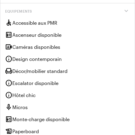
expand_more
EQUIPEMENTS
accessible
Accessible aux PMR
elevator
Ascenseur disponible
video_camera_front
Caméras disponibles
info
Design contemporain
chair
Décor/mobilier standard
info
Escalator disponible
info
Hôtel chic
mic
Micros
elevator
Monte-charge disponible
history_edu
Paperboard