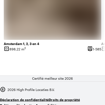
Amsterdam 1, 2, 3 en 4
Am
border_outer
person_pin
border_o
2
De
898,22 m
1-585
Superficie
Capacité
Su
Certifié meilleur site 2026
copyright
2026
High Profile Locaties B.V.
Déclaration de confidentialité
Droits de propriété