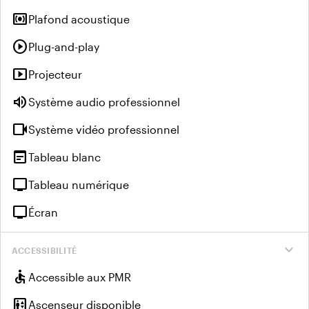
surround_sound
Plafond acoustique
play_circle
Plug-and-play
smart_display
Projecteur
volume_up
Système audio professionnel
videocam
Système vidéo professionnel
wysiwyg
Tableau blanc
tv
Tableau numérique
tv
Écran
expand_more
ACCESSIBILITÉ
accessible
Accessible aux PMR
elevator
Ascenseur disponible