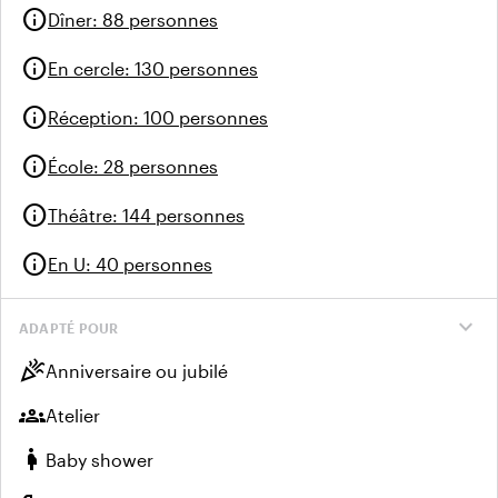
info
Dîner
:
88 personnes
info
En cercle
:
130 personnes
info
Réception
:
100 personnes
info
École
:
28 personnes
info
Théâtre
:
144 personnes
info
En U
:
40 personnes
expand_more
ADAPTÉ POUR
celebration
Anniversaire ou jubilé
groups
Atelier
pregnant_woman
Baby shower