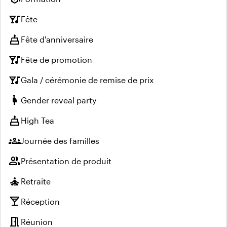
nightlife
Fête
cake
Fête d'anniversaire
nightlife
Fête de promotion
nightlife
Gala / cérémonie de remise de prix
pregnant_woman
Gender reveal party
cake
High Tea
groups
Journée des familles
group
Présentation de produit
self_improvement
Retraite
local_bar
Réception
meeting_room
Réunion