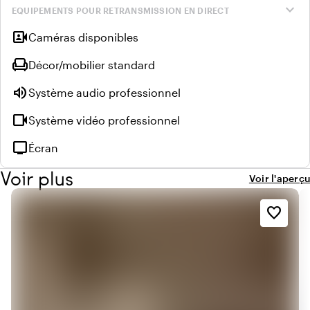
expand_more
EQUIPEMENTS POUR RETRANSMISSION EN DIRECT
video_camera_front
Caméras disponibles
chair
Décor/mobilier standard
volume_up
Système audio professionnel
videocam
Système vidéo professionnel
tv
Écran
Voir plus
Voir l'aperçu
favorite_border