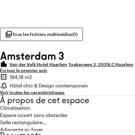
photo_library
Tous les fichiers multimédias
(
1
)
Amsterdam 3
location_city
Van der Valk Hotel Haarlem
Toekanweg 2, 2035LC Haarlem
Écrivez le premier avis
Points forts
border_outer
194,18 m2
Superficie
style
Hôtel chic & Design contemporain
Ambiance
Voir toutes les caractéristiques
À propos de cet espace
Climatisation
Espace ouvert sans obstacles
Salle rectangulaire
Adjacente au foyer