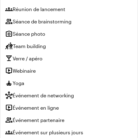
groups
Réunion de lancement
group
Séance de brainstorming
photo_camera
Séance photo
sports_kabaddi
Team building
local_bar
Verre / apéro
live_tv
Webinaire
self_improvement
Yoga
hub
Événement de networking
live_tv
Événement en ligne
group
Événement partenaire
groups
Événement sur plusieurs jours