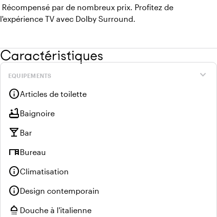
Récompensé par de nombreux prix. Profitez de
l'expérience TV avec Dolby Surround.
Caractéristiques
expand_more
EQUIPEMENTS
info
Articles de toilette
bathtub
Baignoire
local_bar
Bar
desk
Bureau
info
Climatisation
info
Design contemporain
shower
Douche à l'italienne