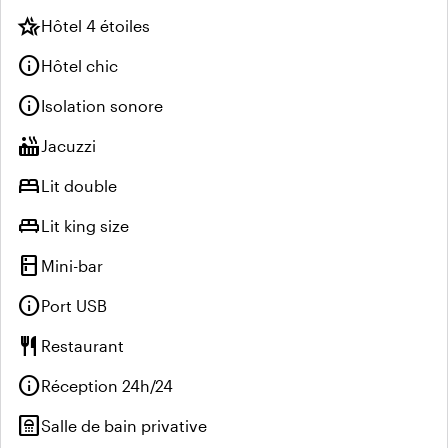
hotel_class
Hôtel 4 étoiles
info
Hôtel chic
info
Isolation sonore
hot_tub
Jacuzzi
bed
Lit double
king_bed
Lit king size
kitchen
Mini-bar
info
Port USB
restaurant
Restaurant
info
Réception 24h/24
bathroom
Salle de bain privative