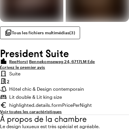
photo_library
Tous les fichiers multimédias
(
3
)
President Suite
location_city
ReeHorst
Bennekomseweg 24, 6717LM Ede
Écrivez le premier avis
Points forts
door_front
Suite
Type de chambre
meeting_room
2
style
Hôtel chic & Design contemporain
Ambiance
bed
Lit double & Lit king size
euro
highlighted.details.formPricePerNight
Prix minimum
Voir toutes les caractéristiques
À propos de la chambre
Le design luxueux est très spécial et agréable.