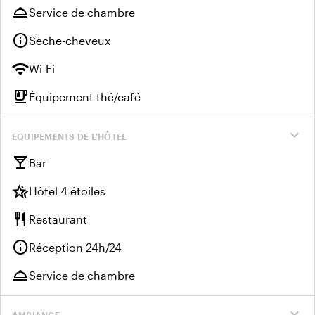
room_service
Service de chambre
info
Sèche-cheveux
wifi
Wi-Fi
emoji_food_beverage
Équipement thé/café
expand_more
EQUIPEMENTS DE L'HÔTEL
local_bar
Bar
hotel_class
Hôtel 4 étoiles
restaurant
Restaurant
info
Réception 24h/24
room_service
Service de chambre
expand_more
AMBIANCE