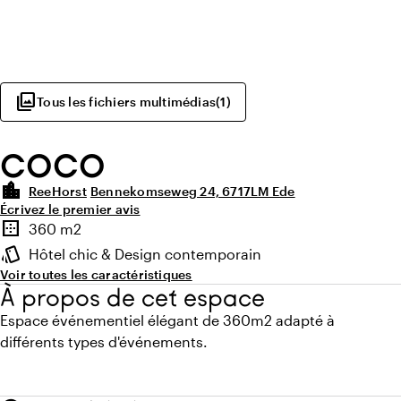
photo_library
Tous les fichiers multimédias
(
1
)
COCO
location_city
ReeHorst
Bennekomseweg 24, 6717LM Ede
Écrivez le premier avis
Points forts
border_outer
360 m2
Superficie
style
Hôtel chic & Design contemporain
Ambiance
Voir toutes les caractéristiques
À propos de cet espace
Espace événementiel élégant de 360m2 adapté à
différents types d'événements.