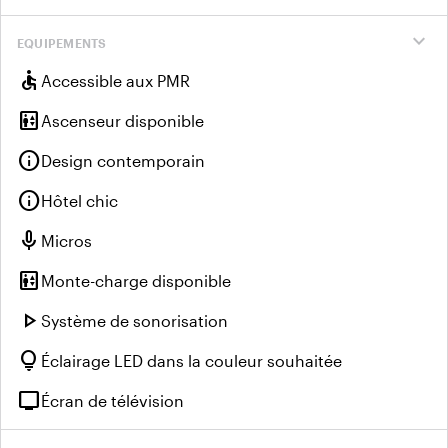
expand_more
EQUIPEMENTS
accessible
Accessible aux PMR
elevator
Ascenseur disponible
info
Design contemporain
info
Hôtel chic
mic
Micros
elevator
Monte-charge disponible
play_arrow
Système de sonorisation
lightbulb
Éclairage LED dans la couleur souhaitée
tv
Écran de télévision