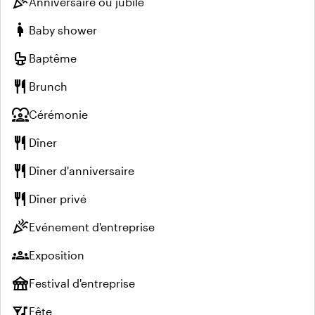
celebration
Anniversaire ou jubilé
pregnant_woman
Baby shower
crib
Baptême
restaurant
Brunch
diversity_1
Cérémonie
restaurant
Dîner
restaurant
Dîner d'anniversaire
restaurant
Dîner privé
celebration
Evénement d'entreprise
groups
Exposition
festival
Festival d'entreprise
nightlife
Fête