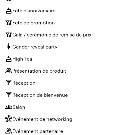
cake
Fête d'anniversaire
nightlife
Fête de promotion
nightlife
Gala / cérémonie de remise de prix
pregnant_woman
Gender reveal party
cake
High Tea
group
Présentation de produit
local_bar
Réception
local_bar
Réception de bienvenue
groups
Salon
hub
Événement de networking
group
Événement partenaire