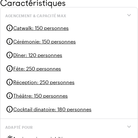
Caractéristiques
expand_more
AGENCEMENT & CAPACITÉ MAX
info
Catwalk
:
150 personnes
info
Cérémonie
:
150 personnes
info
Dîner
:
120 personnes
info
Fête
:
250 personnes
info
Réception
:
250 personnes
info
Théâtre
:
150 personnes
info
Cocktail dinatoire
:
180 personnes
expand_more
ADAPTÉ POUR