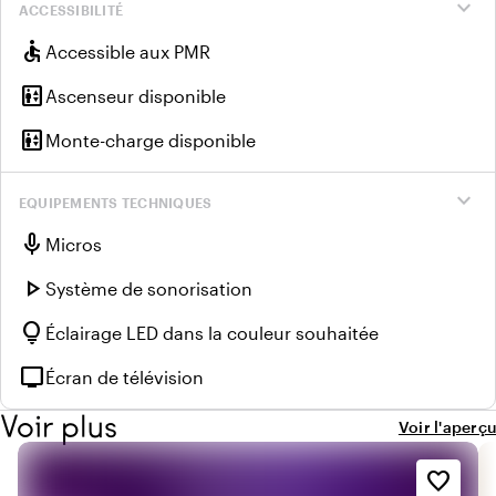
expand_more
ACCESSIBILITÉ
accessible
Accessible aux PMR
elevator
Ascenseur disponible
elevator
Monte-charge disponible
expand_more
EQUIPEMENTS TECHNIQUES
mic
Micros
play_arrow
Système de sonorisation
lightbulb
Éclairage LED dans la couleur souhaitée
tv
Écran de télévision
Voir plus
Voir l'aperçu
favorite_border