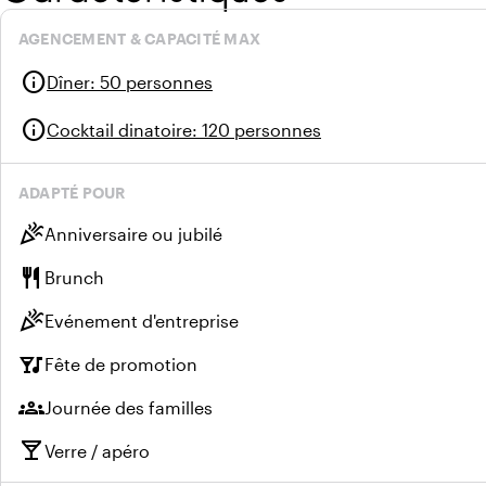
AGENCEMENT & CAPACITÉ MAX
info
Dîner
:
50 personnes
info
Cocktail dinatoire
:
120 personnes
ADAPTÉ POUR
celebration
Anniversaire ou jubilé
restaurant
Brunch
celebration
Evénement d'entreprise
nightlife
Fête de promotion
groups
Journée des familles
local_bar
Verre / apéro