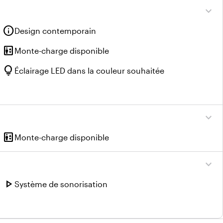
expand_more
info
Design contemporain
elevator
Monte-charge disponible
lightbulb
Éclairage LED dans la couleur souhaitée
expand_more
elevator
Monte-charge disponible
expand_more
play_arrow
Système de sonorisation