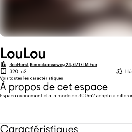
LouLou
location_city
ReeHorst
Bennekomseweg 24, 6717LM Ede
Points forts
border_outer
style
320 m2
Hô
Superficie
Ambia
Voir toutes les caractéristiques
À propos de cet espace
Espace événementiel à la mode de 300m2 adapté à différe
Caractéristiques