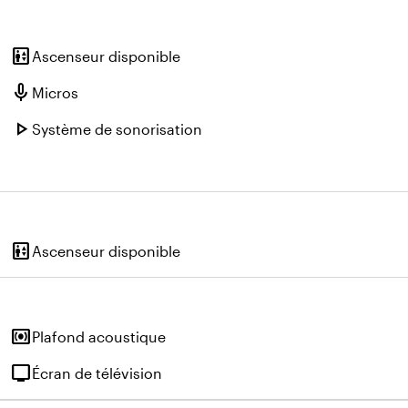
elevator
Ascenseur disponible
mic
Micros
play_arrow
Système de sonorisation
elevator
Ascenseur disponible
surround_sound
Plafond acoustique
tv
Écran de télévision