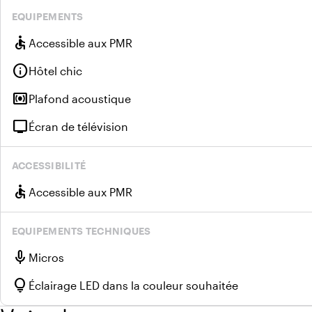
EQUIPEMENTS
accessible
Accessible aux PMR
info
Hôtel chic
surround_sound
Plafond acoustique
tv
Écran de télévision
ACCESSIBILITÉ
accessible
Accessible aux PMR
EQUIPEMENTS TECHNIQUES
mic
Micros
lightbulb
Éclairage LED dans la couleur souhaitée