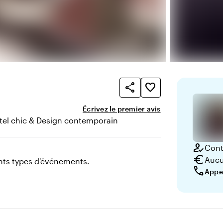
share
favorite_border
Écrivez le premier avis
tel chic & Design contemporain
nce
how_to_reg
Conta
euro
Aucu
nts types d'événements.
call
Appe