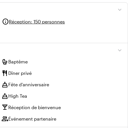
expand_more
info
Réception
:
150 personnes
expand_more
crib
Baptême
restaurant
Dîner privé
cake
Fête d'anniversaire
cake
High Tea
local_bar
Réception de bienvenue
group
Événement partenaire