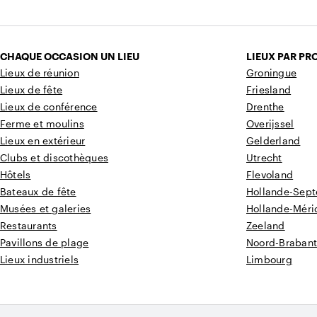
CHAQUE OCCASION UN LIEU
LIEUX PAR PR
Lieux de réunion
Groningue
Lieux de fête
Friesland
Lieux de conférence
Drenthe
Ferme et moulins
Overijssel
Lieux en extérieur
Gelderland
Clubs et discothèques
Utrecht
Hôtels
Flevoland
Bateaux de fête
Hollande-Sept
Musées et galeries
Hollande-Méri
Restaurants
Zeeland
Pavillons de plage
Noord-Braban
Lieux industriels
Limbourg