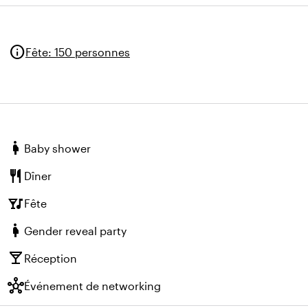
info
Fête
:
150 personnes
pregnant_woman
Baby shower
restaurant
Dîner
nightlife
Fête
pregnant_woman
Gender reveal party
local_bar
Réception
hub
Événement de networking