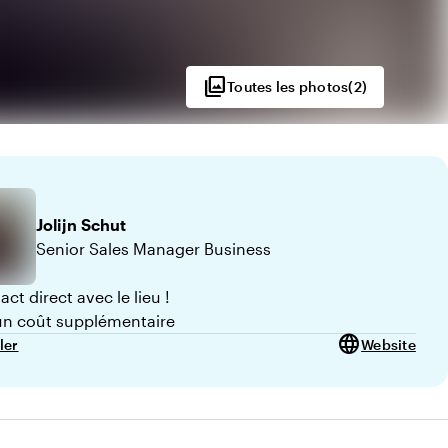
photo_library
Toutes les photos
(
2
)
Jolijn
Schut
Senior Sales Manager Business
ct direct avec le lieu !
n coût supplémentaire
language
ler
Website