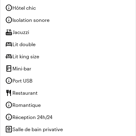
info
Hôtel chic
info
Isolation sonore
hot_tub
Jacuzzi
bed
Lit double
king_bed
Lit king size
kitchen
Mini-bar
info
Port USB
restaurant
Restaurant
info
Romantique
info
Réception 24h/24
bathroom
Salle de bain privative