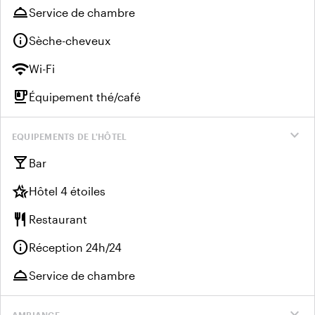
room_service
Service de chambre
info
Sèche-cheveux
wifi
Wi-Fi
emoji_food_beverage
Équipement thé/café
expand_more
EQUIPEMENTS DE L'HÔTEL
local_bar
Bar
hotel_class
Hôtel 4 étoiles
restaurant
Restaurant
info
Réception 24h/24
room_service
Service de chambre
expand_more
AMBIANCE