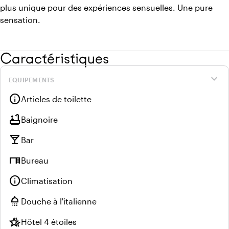
plus unique pour des expériences sensuelles. Une pure
sensation.
Caractéristiques
expand_more
EQUIPEMENTS
info
Articles de toilette
bathtub
Baignoire
local_bar
Bar
desk
Bureau
info
Climatisation
shower
Douche à l'italienne
hotel_class
Hôtel 4 étoiles