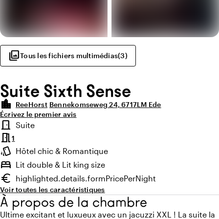
photo_library
Tous les fichiers multimédias
(
3
)
Suite Sixth Sense
location_city
ReeHorst
Bennekomseweg 24, 6717LM Ede
Écrivez le premier avis
Points forts
door_front
Suite
Type de chambre
meeting_room
1
style
Hôtel chic & Romantique
Ambiance
bed
Lit double & Lit king size
euro
highlighted.details.formPricePerNight
Prix minimum
Voir toutes les caractéristiques
À propos de la chambre
Ultime excitant et luxueux avec un jacuzzi XXL ! La suite la