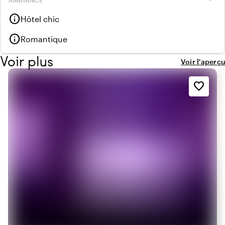
info
Hôtel chic
info
Romantique
Voir plus
Voir l'aperçu
favorite_border