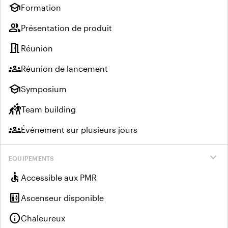
school
Formation
group
Présentation de produit
meeting_room
Réunion
groups
Réunion de lancement
school
Symposium
sports_kabaddi
Team building
groups
Événement sur plusieurs jours
expand_more
EQUIPEMENTS
accessible
Accessible aux PMR
elevator
Ascenseur disponible
info
Chaleureux