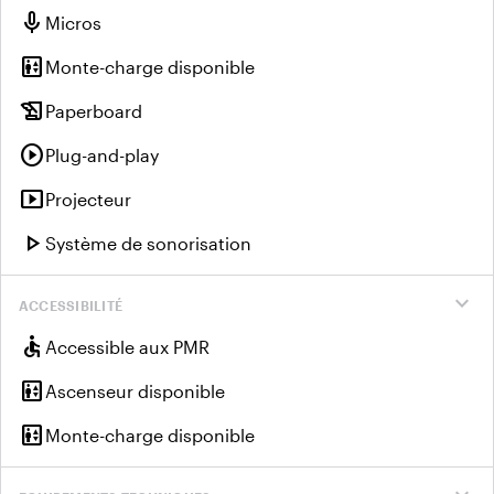
mic
Micros
elevator
Monte-charge disponible
history_edu
Paperboard
play_circle
Plug-and-play
smart_display
Projecteur
play_arrow
Système de sonorisation
expand_more
ACCESSIBILITÉ
accessible
Accessible aux PMR
elevator
Ascenseur disponible
elevator
Monte-charge disponible