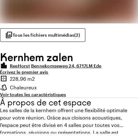
photo_library
Tous les fichiers multimédias
(
2
)
Kernhem zalen
location_city
ReeHorst
Bennekomseweg 24, 6717LM Ede
Écrivez le premier avis
Points forts
border_outer
228,96 m2
Superficie
style
Chaleureux
Ambiance
Voir toutes les caractéristiques
À propos de cet espace
Les salles de la kernhem offrent une flexibilité optimale
pour votre réunion. Grâce aux cloisons acoustiques,
l'espace peut être divisé en 4 salles pour toutes vos
formations, réunions ou présentations. La salle est