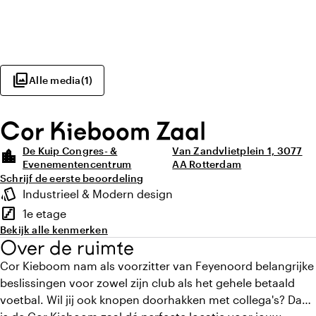
photo_library
Alle media
(
1
)
Cor Kieboom Zaal
De Kuip Congres- &
Van Zandvlietplein 1, 3077
location_city
Evenementencentrum
AA Rotterdam
Schrijf de eerste beoordeling
Highlights
style
Industrieel & Modern design
Sfeer en uitstraling
stairs
1e etage
Verdieping
Bekijk alle kenmerken
Over de ruimte
Cor Kieboom nam als voorzitter van Feyenoord belangrijke
beslissingen voor zowel zijn club als het gehele betaald
voetbal. Wil jij ook knopen doorhakken met collega's? Dan