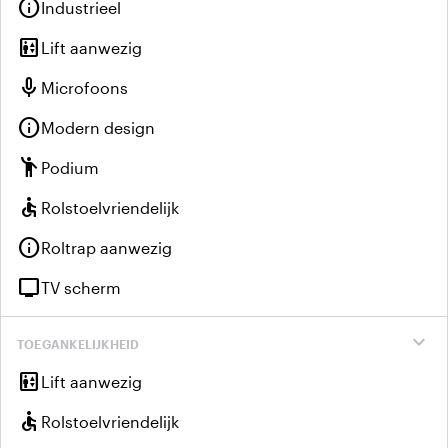
info
Industrieel
elevator
Lift aanwezig
mic
Microfoons
info
Modern design
emoji_people
Podium
accessible
Rolstoelvriendelijk
info
Roltrap aanwezig
tv
TV scherm
expand_more
TOEGANKELIJKHEID
elevator
Lift aanwezig
accessible
Rolstoelvriendelijk