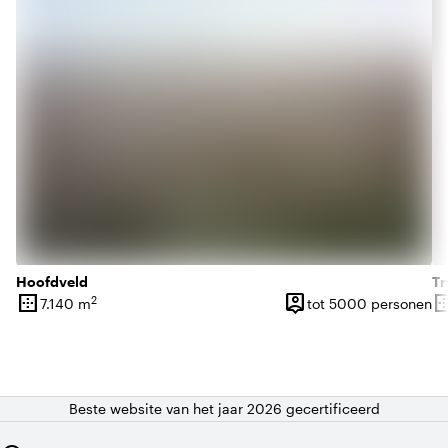
Hoofdveld
Tr
border_outer
person_pin
border_o
2
7.140 m
tot 5000 personen
Oppervlakte
Capaciteit
Op
Beste website van het jaar 2026 gecertificeerd