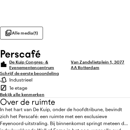
photo_library
Alle media
(
1
)
Perscafé
De Kuip Congres- &
Van Zandvlietplein 1, 3077
location_city
Evenementencentrum
AA Rotterdam
Schrijf de eerste beoordeling
Highlights
style
Industrieel
Sfeer en uitstraling
stairs
1e etage
Verdieping
Bekijk alle kenmerken
Over de ruimte
In het hart van De Kuip, onder de hoofdtribune, bevindt
zich het Perscafé: een ruimte met een exclusieve
Feyenoord-uitstraling. Bij binnenkomst springt meteen de