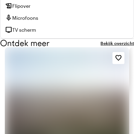
history_edu
Flipover
mic
Microfoons
tv
TV scherm
Ontdek meer
Bekijk overzicht
favorite_border