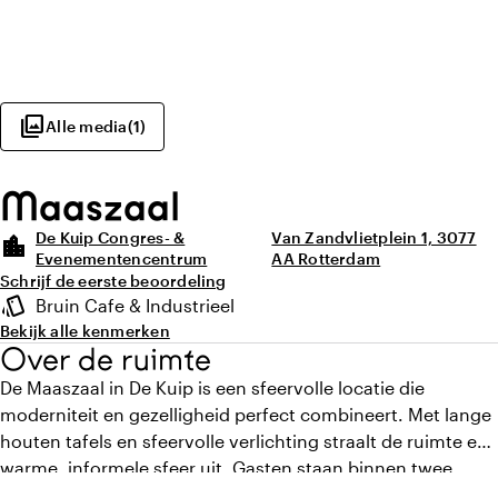
photo_library
Alle media
(
1
)
Maaszaal
De Kuip Congres- &
Van Zandvlietplein 1, 3077
location_city
Evenementencentrum
AA Rotterdam
Schrijf de eerste beoordeling
Highlights
style
Bruin Cafe & Industrieel
Sfeer en uitstraling
Bekijk alle kenmerken
Over de ruimte
De Maaszaal in De Kuip is een sfeervolle locatie die
moderniteit en gezelligheid perfect combineert. Met lange
houten tafels en sfeervolle verlichting straalt de ruimte een
warme, informele sfeer uit. Gasten staan binnen twee
stappen op de binnenring van het stadion en genieten van