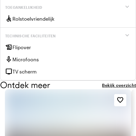
expand_more
TOEGANKELIJKHEID
accessible
Rolstoelvriendelijk
expand_more
TECHNISCHE FACILITEITEN
history_edu
Flipover
mic
Microfoons
tv
TV scherm
Ontdek meer
Bekijk overzicht
favorite_border