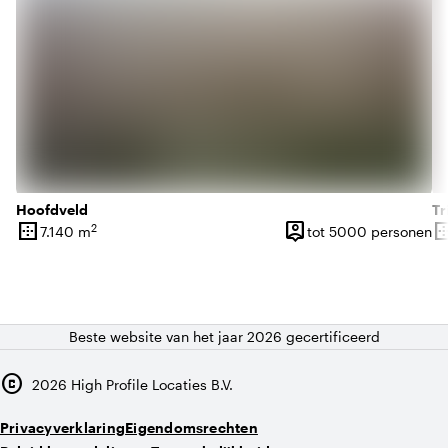
Hoofdveld
Tr
border_outer
person_pin
border_o
2
7.140 m
tot 5000 personen
Oppervlakte
Capaciteit
Op
Beste website van het jaar 2026 gecertificeerd
copyright
2026
High Profile Locaties B.V.
Privacyverklaring
Eigendomsrechten