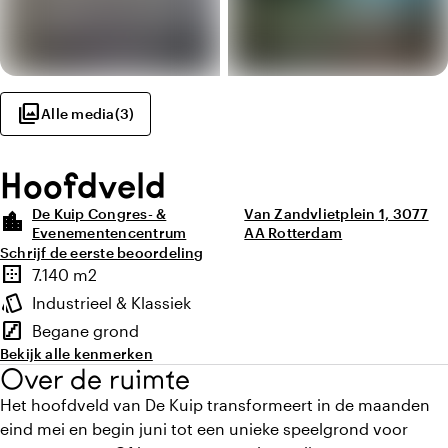
photo_library
Alle media
(
3
)
Hoofdveld
De Kuip Congres- &
Van Zandvlietplein 1, 3077
location_city
Evenementencentrum
AA Rotterdam
Schrijf de eerste beoordeling
Highlights
border_outer
7.140 m2
Oppervlakte
style
Industrieel & Klassiek
Sfeer en uitstraling
stairs
Begane grond
Verdieping
Bekijk alle kenmerken
Over de ruimte
Het hoofdveld van De Kuip transformeert in de maanden
eind mei en begin juni tot een unieke speelgrond voor