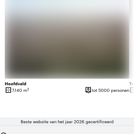
Hoofdveld
Tr
border_outer
person_pin
border_o
2
7.140 m
tot 5000 personen
Oppervlakte
Capaciteit
Op
Beste website van het jaar 2026 gecertificeerd