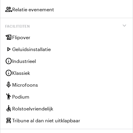
group
Relatie evenement
expand_more
FACILITEITEN
history_edu
Flipover
play_arrow
Geluidsinstallatie
info
Industrieel
info
Klassiek
mic
Microfoons
emoji_people
Podium
accessible
Rolstoelvriendelijk
chair_alt
Tribune al dan niet uitklapbaar