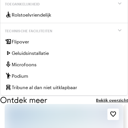
expand_more
TOEGANKELIJKHEID
accessible
Rolstoelvriendelijk
expand_more
TECHNISCHE FACILITEITEN
history_edu
Flipover
play_arrow
Geluidsinstallatie
mic
Microfoons
emoji_people
Podium
chair_alt
Tribune al dan niet uitklapbaar
Ontdek meer
Bekijk overzicht
favorite_border