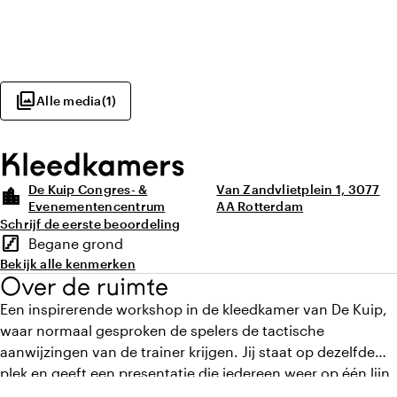
photo_library
Alle media
(
1
)
Kleedkamers
De Kuip Congres- &
Van Zandvlietplein 1, 3077
location_city
Evenementencentrum
AA Rotterdam
Schrijf de eerste beoordeling
Highlights
stairs
Begane grond
Verdieping
Bekijk alle kenmerken
Over de ruimte
Een inspirerende workshop in de kleedkamer van De Kuip,
waar normaal gesproken de spelers de tactische
aanwijzingen van de trainer krijgen. Jij staat op dezelfde
plek en geeft een presentatie die iedereen weer op één lijn
brengt. Liever iets actiefs? Denk aan een