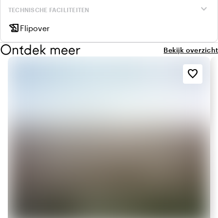
expand_more
TECHNISCHE FACILITEITEN
history_edu
Flipover
Ontdek meer
Bekijk overzicht
favorite_border